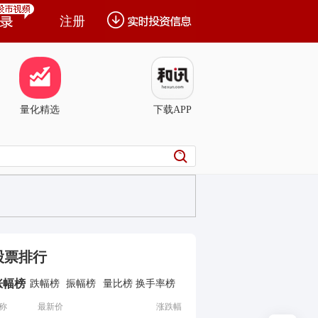
注册
量化精选
下载APP
股票排行
涨幅榜
跌幅榜
振幅榜
量比榜
换手率榜
称
最新价
涨跌幅