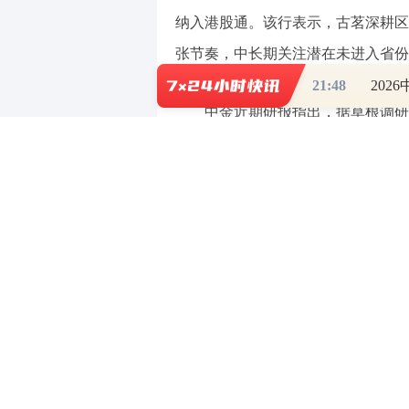
纳入港股通。该行表示，古茗深耕区
张节奏，中长期关注潜在未进入省份
21:48
202
中金近期研报指出，据草根调研
导致3月低基数，1-2月在较高基数
加速提升，考虑去年舆情事件影响延
高位，加盟商盈利能力显著提升。调研
家，开店节奏较去年加速，我们预计
至今各项经营指标均好于预期，显示
（责任编辑：张晓波 ）
【免责声明】本文仅代表作者本人观点，
对所包含内容的准确性、可靠性或完整性