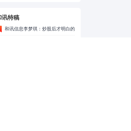
和讯特稿
和讯信息李梦琪：炒股后才明白的
九个人生道理
和讯信息陈乔文：下半年的行情启
动了
和讯信息张平：A股4连阳后，踏
空怎么办？结构性回补！
和讯信息高璐明：深夜利好！不加
息了？周一还能涨吗？
和讯信息房勇：数据利好，下周一
应对方案
和讯信息代国飞：看懂这3种十字
星k线形态
和讯信息吕妮蔓：下周开盘这三个
方向，还有仓位的朋友一定要拿稳
炒股终极奥义：禁止跟任何股
了
票“谈恋爱”
茅台提价后20天：资本市场抢跑，