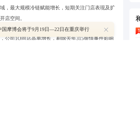
域，最大规模冷链赋能增长，短期关注门店表现及扩
开店空间。
6中国摩博会将于9月19日—22日在重庆举行
，公司1Q同店高单增长，剔除去年315舆情事件影响
下仍实现中低个位数同店提升，4月在低基数下同店实现
续至去年7月，我们预计2Q25同店增速有望保持同比
显示加盟商开店热情提升，1Q签约门店数量达1000
4
全年净增门店数量有望超过2000家，整体看公司年初
5
出公司较强运营能力下稳定的基本盘及消费者基础。
6
7
与和讯网无关。和讯网站对文中陈述、观点判断保持中立，不
8
提供任何明示或暗示的保证。请读者仅作参考，并请自行承担
9