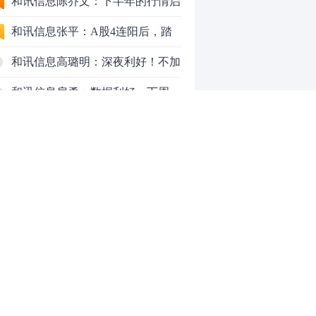
九个人生道理
和讯信息陈乔文：下半年的行情启
动了
和讯信息张平：A股4连阳后，踏
空怎么办？结构性回补！
和讯信息高璐明：深夜利好！不加
息了？周一还能涨吗？
和讯信息房勇：数据利好，下周一
应对方案
和讯信息代国飞：看懂这3种十字
星k线形态
和讯信息吕妮蔓：下周开盘这三个
方向，还有仓位的朋友一定要拿稳
炒股终极奥义：禁止跟任何股
了
票“谈恋爱”
茅台提价后20天：资本市场抢跑，
磨底属于现实
全球AI股集体重估，A股为何调整
0
更深，却率先反弹？