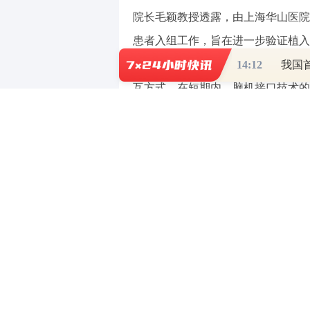
院长毛颖教授透露，由上海华山医院
患者入组工作，旨在进一步验证植入
方正证券认为，脑机接口有望成为下
14:12
我国
互方式。在短期内，脑机接口技术的
中信建投表示，脑机接口产业链
国内外在运动恢复、语言沟通、听力
层面和各地区推出多项政策利好行业
格单独立项，其进入临床应用的服务
国内脑机接口公司有望逐步实现商业
（责任编辑：郭健东 ）
【免责声明】本文仅代表作者本人观点，