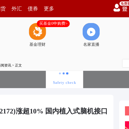
期货
外汇
债券
更多
买基金0申购费>
基金理财
名家直播
新闻资讯
> 正文
02172)涨超10% 国内植入式脑机接口