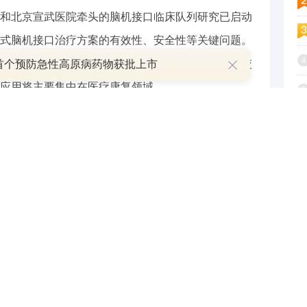
和北京宣武医院牵头的脑机接口临床队列研究已启动
式脑机接口治疗方案的有效性、安全性等关键问题。
4
一代人机交互的核心技术，彻底改变人类与机器的交
首个预防急性高原病药物获批上市
应用将主要集中在医疗康复领域。
5
6
上中游的技术进步带来下游应用端不断突破，近年来
7
重建等医疗领域的研究不断出现里程碑式成果。国家
加速发展，近期国家医保局发文为脑机接口新技术价
8
收费路径已经铺好。在技术革新和政策红利催化下，
9
化应用。
1
与和讯网无关。和讯网站对文中陈述、观点判断保持中立，不