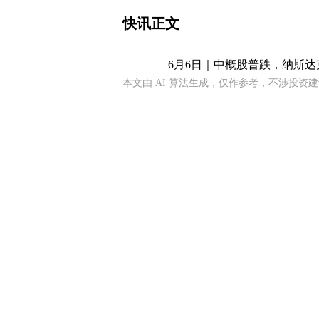
快讯正文
6月6日｜中概股普跌，纳斯达克
本文由 AI 算法生成，仅作参考，不涉投资
下载和讯APP查看快讯，体验更佳>>
【免责声明】本文仅代表作者本人观点，与
立，不对所包含内容的准确性、可靠性或完
并请自行承担全部责任。邮箱：news_center@staf
写评论
已有
条评论
最新评论