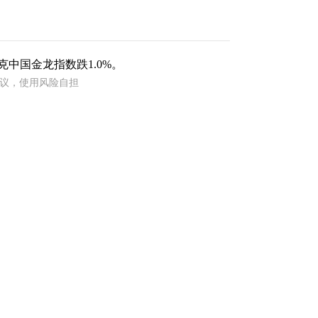
中国金龙指数跌1.0%。
建议，使用风险自担
（责任编辑：郭健东 ）
和讯网无关。和讯网站对文中陈述、观点判断保持中
整性提供任何明示或暗示的保证。请读者仅作参考，
f.hexun.com
跟帖用户自律公约
500
提 交
还可输入
字