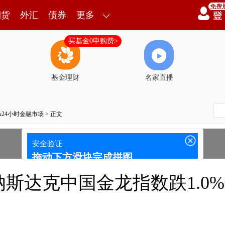
期货
外汇
债券
更多
买基金0申购费>
基金理财
名家直播
7x24小时金融市场
> 正文
纳斯达克中国金龙指数跌1.0%