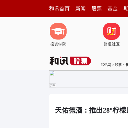
和讯首页
新闻
股票
基金
投资学院
财道社区
和讯网
>
股票
>
天佑德酒：推出28°柠