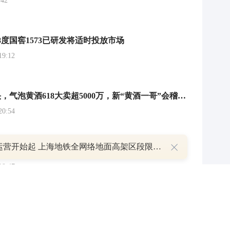
42
8度国窖1573已研发将适时投放市场
9:12
让年轻人上头，气泡黄酒618大卖超5000万，新“黄酒一哥”会稽山股价却涨不动了
0:54
明日运营开始起 上海地铁全网络地面高架区段限速运行
杀入低度酒赛道，五粮液时隔20年再推29度产品，白酒“微醺经济”要抢RIO的生意？
9:47
出茶啤，7月子公司与泡泡玛特签合作协议
7:21