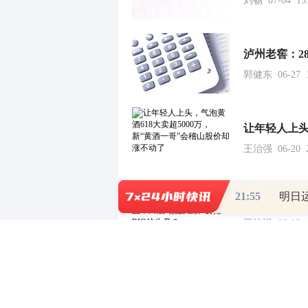
刘畅 07-04 15:
泸州老窖：2
郭健东 06-27 1
王治强 06-20 2
21:55
王治强 06-19 1
峨眉山A：推
王治强 06-17 1