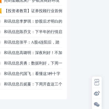
法代理维权敲诈勒索案件
亮剑金融黑灰产 护航营商好环境
——上海普陀严打“代理维权”敲诈
【投资者教育】证券投顾行业首例
犯罪、筑牢金融法治屏障
以敲诈勒索罪定罪的非法代理维权
和讯信息李梦琪：炒股后才明白的
案二审宣判，主犯获刑五年
九个人生道理
和讯信息陈乔文：下半年的行情启
动了
和讯信息张平：A股4连阳后，踏
空怎么办？结构性回补！
和讯信息高璐明：深夜利好！不加
息了？周一还能涨吗？
和讯信息房勇：数据利好，下周一
应对方案
和讯信息代国飞：看懂这3种十字
星k线形态
和讯信息吕妮蔓：下周开盘这三个
0
方向，还有仓位的朋友一定要拿稳
了