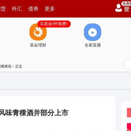
期货
外汇
债券
更多
买基金0申购费>
基金理财
名家直播
新闻资讯
> 正文
檬风味青稞酒并部分上市