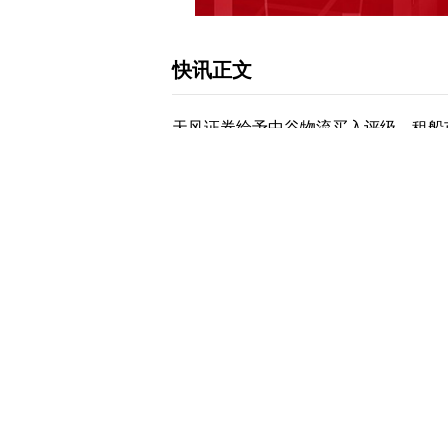
快讯正文
天风证券给予中谷物流买入评级，租船市
证券7月8日发布研报称，给予中谷物流（6
级理由主要包括：1）租船市场维持高
高分红、高股息。风险提示：宏观经济
节性风险，集装箱物流运输安全风险，
业人才引进和流失的风险，业务扩张导
果具有主观性。 每经头条（nbdtout
的骗局，拿7%收益率，你得活到100
曾健辉） 免责声明：本文内容与数据
此操作，风险自担。 每日经济新闻
下载和讯APP查看快讯，体验更佳>>