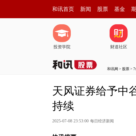
和讯首页
新闻
股票
基金
投资学院
财道社区
和讯网
>
股票
>
天风证券给予中
持续
2025-07-08 23:53:00
每日经济新闻