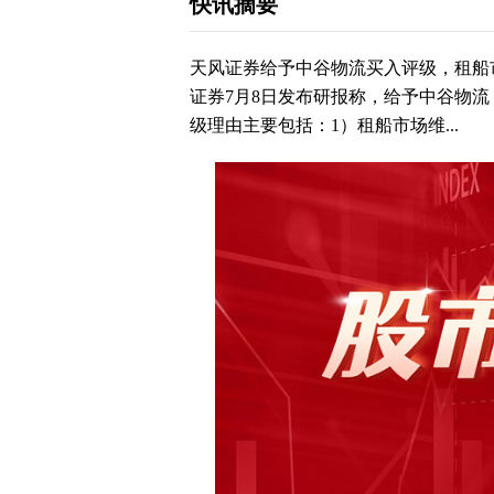
快讯摘要
天风证券给予中谷物流买入评级，租船市
证券7月8日发布研报称，给予中谷物流（6
级理由主要包括：1）租船市场维...