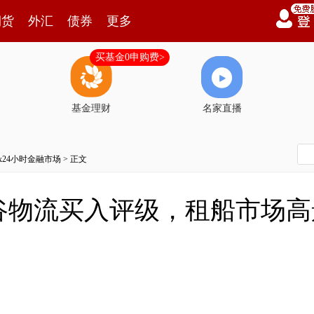
期货
外汇
债券
更多
买基金0申购费>
基金理财
名家直播
7x24小时金融市场
> 正文
谷物流买入评级，租船市场高