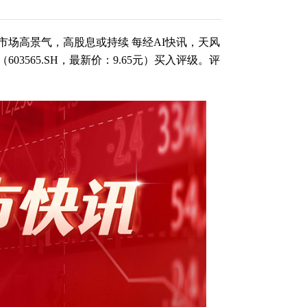
场高景气，高股息或持续 每经AI快讯，天风
03565.SH，最新价：9.65元）买入评级。评