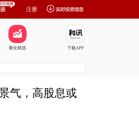
注册
量化精选
下载APP
景气，高股息或