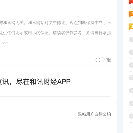
与和讯网无关。和讯网站对文中陈述、观点判断保持中立，不
提供任何明示或暗示的保证。请读者仅作参考，并请自行承担
4
.com
5
举报
6
7
8
9
跟帖用户自律公约
1