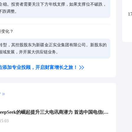
企稳。投资者需要关注下方年线支撑，如果支撑位不破跌，
下跌调整。
1
些变化？
转型，其控股股东为新疆金正实业集团有限公司。新股东的
领域发展，并开展大供应链业务。
击添加专业投顾，开启财富增长之旅！
P
小摩：AI和DeepSeek的崛起提升三大电讯商潜力 首选中国电信(00728)
5:03