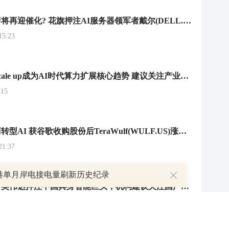
算力产业链即将再迎催化? 花旗押注AI服务器领军者戴尔(DELL.US)业绩大增 直指AI基建红利
5:23
广发证券：Scale up成为AI时代算力扩展核心趋势 建议关注产业链核心受益标的
15
又一加密矿商转型AI 获谷歌收购股份后TeraWulf(WULF.US)涨超26%
1:37
港单月岸电接电量刷新历史纪录
半导体早参丨英伟达押注中国具身智能巨头，机构建议关注国产化设备及材料导入带来的市场潜力
9:25