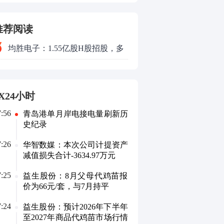
案二审宣判，主犯获刑五年
推荐阅读
均胜电子：1.55亿股H股招股，多
领域发展势头好
X24小时
7:56
青岛港单月岸电接电量刷新历
史纪录
7:26
华智数媒：本次公司计提资产
减值损失合计-3634.97万元
7:25
益生股份：8月父母代鸡苗报
价为66元/套，与7月持平
7:24
益生股份：预计2026年下半年
至2027年商品代鸡苗市场行情