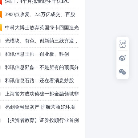
深圳，4个月批量诞生千亿IPO
3900点收复、2.4万亿成交、百股
涨停！8月行情变了？
中科大博士放弃英国绿卡回国造光
量子芯片，要IPO了
光模块、有色、创新药三线齐发，
本周A股画风突变你跟上了吗？
和讯信息王帅：创业板、科创
50VS银行，底部区间与顶部区间
和讯信息郭磊：不是所有的顶底分
型都是顶底！
和讯信息石路：还在看消息炒股
吗？
上海警方成功侦破一起金融领域非
法代理维权敲诈勒索案件
亮剑金融黑灰产 护航营商好环境
——上海普陀严打“代理维权”敲诈
【投资者教育】证券投顾行业首例
0
犯罪、筑牢金融法治屏障
以敲诈勒索罪定罪的非法代理维权