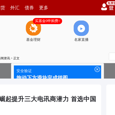
期货
外汇
债券
更多
买基金0申购费>
基金理财
名家直播
新闻资讯
> 正文
ek的崛起提升三大电讯商潜力 首选中国