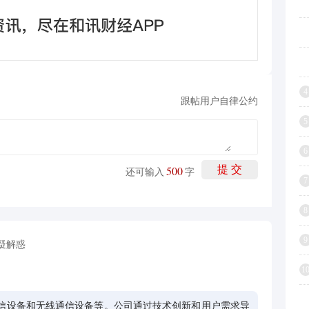
4
跟帖用户自律公约
5
6
500
提 交
还可输入
字
7
8
9
疑解惑
1
信设备和无线通信设备等。公司通过技术创新和用户需求导