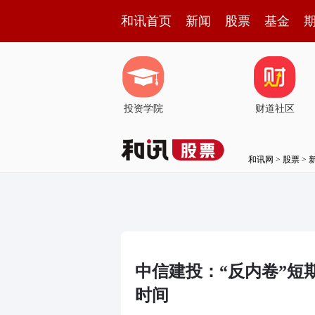
和讯首页
新闻
股票
基金
投资学院
财道社区
和讯网
>
股票
>
中信建投：“反内卷”短
时间