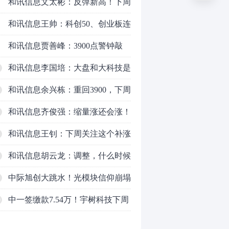
和讯信息文太彬：反弹新高！下周
行情怎么走？
和讯信息王帅：科创50、创业板连
续反弹之后，重要防守线已出现
和讯信息贾善峰：3900点警钟敲
响，主力正在暗中布局！
和讯信息李国培：大盘和大科技是
反转？还是反弹？
和讯信息余兴栋：重回3900，下周
稳了吗？
和讯信息齐俊强：缩量涨还会涨！
和讯信息王钊：下周关注这个补涨
机会
和讯信息胡云龙：调整，什么时候
来
中际旭创大跳水！光模块信仰崩塌
了？
中一签缴款7.54万！宇树科技下周
0
一打新，A股机器人"朋友圈"全曝