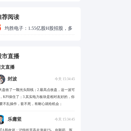
光
推荐阅读
均胜电子：1.55亿股H股招股，多
领域发展势头好
股市直播
图文直播
封波
今天 15:34:45
.大盘收了一颗光头阳线；2.最高点收盘，这一波可
，KPI保住了；3.其实电力板块是相对友好的，你
要不乱操作，套不死，有耐心就给机会；
乐庸竖
今天 15:34:45
.【A股收评：沪指低开高走涨超1%，创新药、医