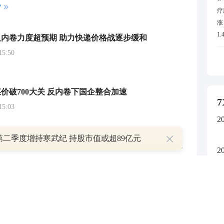
P
疗
涨
1
内卷力度超预期 助力快递价格战逐步缓和
5
5:50
放
材
化
价破700大关 反内卷下国企整合加速
戏
7
5:03
创
赛
2
停
第二季度增持寒武纪 持股市值或超89亿元
1
港股概念追踪|治理行业无序竞争 钢铁行业盈利或大幅增长 （附概念股）
2
科
8:05
停
幅
2
停
国泰海通：白酒股价或先于需求侧出现拐点 产业重塑凸显“类债资产”属性
居
3:58
达
2