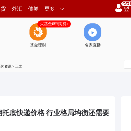
期货
外汇
债券
更多
买基金0申购费>
基金理财
名家直播
新闻资讯
> 正文
期托底快递价格 行业格局均衡还需要