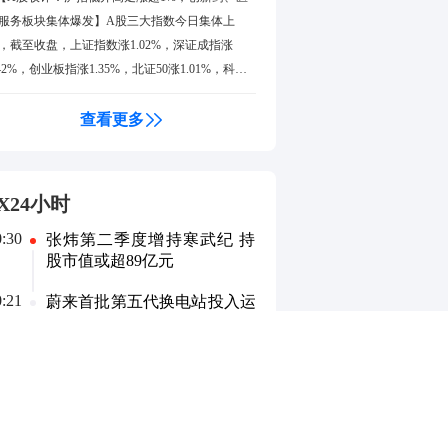
服务板块集体爆发】A股三大指数今日集体上
，截至收盘，上证指数涨1.02%，深证成指涨
.42%，创业板指涨1.35%，北证50涨1.01%，科创
0指数涨2.51%。全市场成交额26834亿元，较上日
量1359亿元，全市场超2800只个股上涨。板块题
查看更多
上，医疗服务、元件、创新药、PCB概念、电子
学品板块涨幅居前；数字货币、软件开发、游
、数据安全、移动支付板块跌幅居前。盘面上，
X24小时
新药板块低开高走，持续爆发，博腾股份、百普
斯、瑞康医药、哈三联、百花医药等十余股涨
0:30
张炜第二季度增持寒武纪 持
股市值或超89亿元
，药石科技、皓元医药、华兰医药等十余股涨超
0%。PCB概念板块亦表现强势，一博科技、宝鼎
0:21
蔚来首批第五代换电站投入运
技、景旺电子、生益电子、红板科技等十余股涨
营
，胜宏科技、南亚新材、中富电路、铜冠铜箔涨
居前。电子化学品板块震荡走高，方邦股份涨
0:17
国家能源局：8月7日全国用电
，唯特偶、莱特广电、天承科技、宏昌电子涨幅
负荷入夏以来第四次创历史新
高 达到15.57亿千瓦
前。数字货币板块表现低迷，吉大正元、高伟
、天融信跌幅居前。游戏板块回调，大晟文化、
0:15
上半年国内居民出游人次