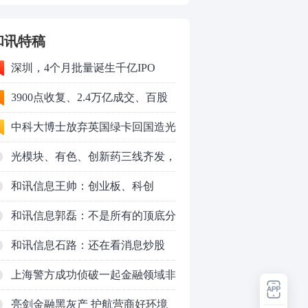
和讯特稿
深圳，4个月批量诞生千亿IPO
3900点收复、2.4万亿成交、百股
涨停！8月行情变了？
中科大博士放弃英国绿卡回国造光
量子芯片，要IPO了
光模块、有色、创新药三线齐发，
本周A股画风突变你跟上了吗？
和讯信息王帅：创业板、科创
50VS银行，底部区间与顶部区间
和讯信息郭磊：不是所有的顶底分
型都是顶底！
和讯信息石路：还在看消息炒股
吗？
上海警方成功侦破一起金融领域非
法代理维权敲诈勒索案件
亮剑金融黑灰产 护航营商好环境