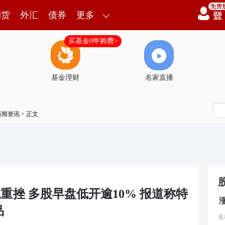
期货
外汇
债券
更多
买基金0申购费>
基金理财
名家直播
新闻资讯
> 正文
线重挫 多股早盘低开逾10% 报道称特
品
名