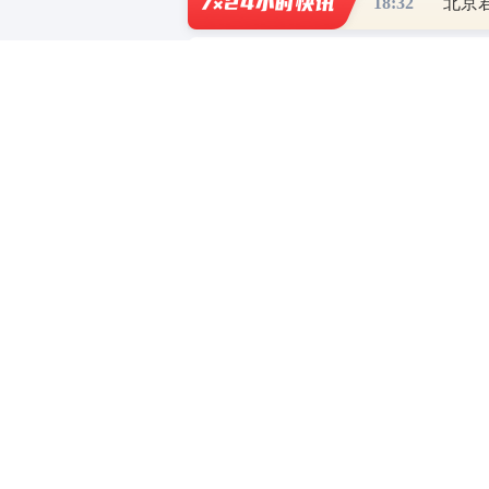
18:32
北京
财道头条
财经热点尽在和讯财经AP
重磅利好刺激
秦蠡论股专栏 07-
【日报】弹
脱水君 07-15 0
【日报】底
脱水君 07-14 0