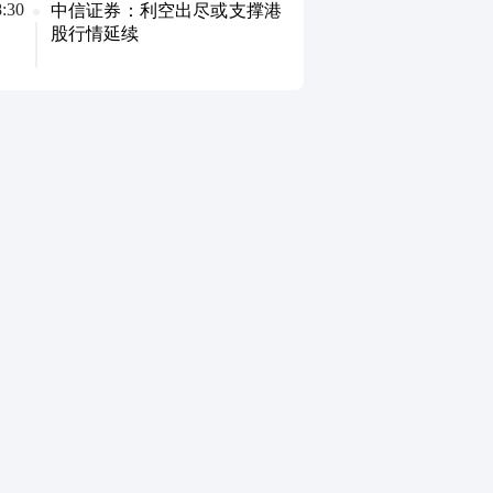
8:30
中信证券：利空出尽或支撑港
股行情延续