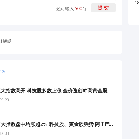
1
500
提 交
还可输入
字
疑解惑
P
港股早评：三大指数高开 科技股多数上涨 金价迭创冲高黄金股继续涨势
9:29
港股午评：三大指数盘中均涨超2% 科技股、黄金股强势 阿里巴巴狂飙带领大市走强
2:03