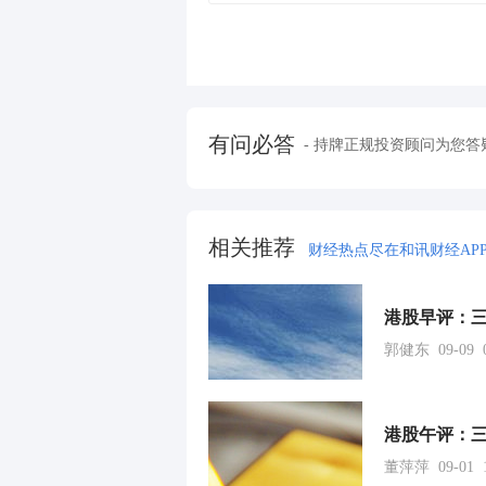
有问必答
- 持牌正规投资顾问为您答
相关推荐
财经热点尽在和讯财经AP
郭健东 09-09 0
董萍萍 09-01 1