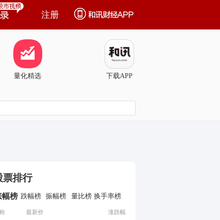
注册
量化精选
下载APP
股票排行
涨幅榜
跌幅榜
振幅榜
量比榜
换手率榜
称
最新价
涨跌幅