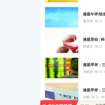
港股午评|恒
董萍萍 08-25 1
郭健东 08-25 1
港股早评：三
张晓波 08-15 0
刘畅 08-13 09: