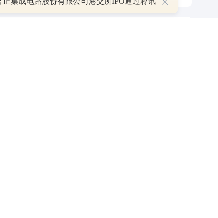
君正集成电路股份有限公司港交所IPO通过聆讯
P
叠加估值修复预期 主力逆势抄底一只中药龙头股
16 07:29
簧没坏，只是暂时被压住
8:13
部区间已探明，但过程不会一帆风顺
7:48