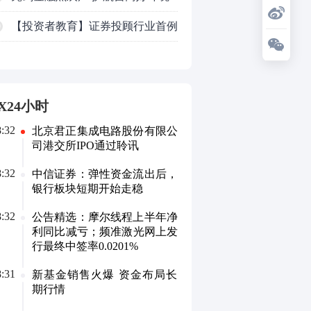
——上海普陀严打“代理维权”敲诈
【投资者教育】证券投顾行业首例
0
犯罪、筑牢金融法治屏障
以敲诈勒索罪定罪的非法代理维权
案二审宣判，主犯获刑五年
X24小时
8:32
北京君正集成电路股份有限公
司港交所IPO通过聆讯
8:32
中信证券：弹性资金流出后，
银行板块短期开始走稳
8:32
公告精选：摩尔线程上半年净
利同比减亏；频准激光网上发
行最终中签率0.0201%
8:31
新基金销售火爆 资金布局长
期行情