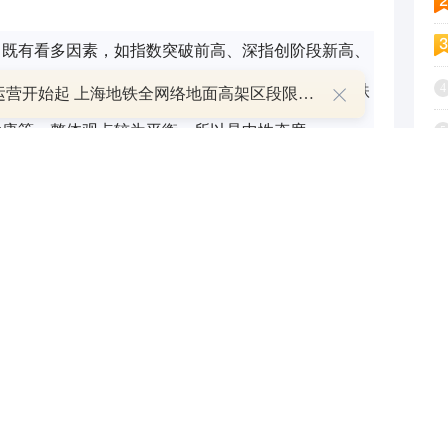
中既有看多因素，如指数突破前高、深指创阶段新高、
4
股异动等；也有看空因素，如量能不够达标、个股涨跌
明日运营开始起 上海地铁全网络地面高架区段限速运行
健康等，整体观点较为平衡，所以是中性态度。
5
6
7
8
和讯自选股写手
9
，不代表和讯的任何立场，不构成与和讯相关的任何投资建议。在作出
资产品相关的风险因素，并于需要时咨询专业投资顾问意见。和讯竭力
1
，对此和讯不做任何保证和承诺。
投资建议，使用风险自担