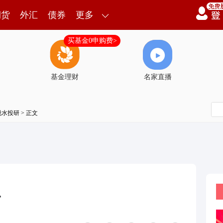
期货
外汇
债券
更多
买基金0申购费>
基金理财
名家直播
脱水投研
> 正文
织