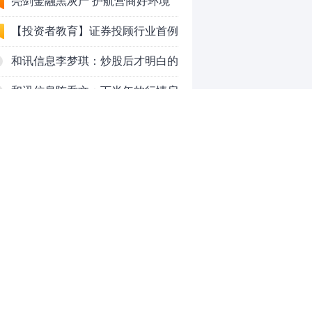
法代理维权敲诈勒索案件
亮剑金融黑灰产 护航营商好环境
——上海普陀严打“代理维权”敲诈
【投资者教育】证券投顾行业首例
犯罪、筑牢金融法治屏障
以敲诈勒索罪定罪的非法代理维权
和讯信息李梦琪：炒股后才明白的
案二审宣判，主犯获刑五年
九个人生道理
和讯信息陈乔文：下半年的行情启
动了
和讯信息张平：A股4连阳后，踏
空怎么办？结构性回补！
和讯信息高璐明：深夜利好！不加
息了？周一还能涨吗？
和讯信息房勇：数据利好，下周一
应对方案
和讯信息代国飞：看懂这3种十字
星k线形态
和讯信息吕妮蔓：下周开盘这三个
0
方向，还有仓位的朋友一定要拿稳
了