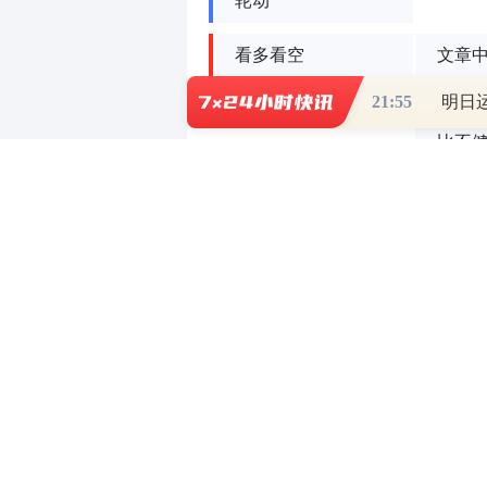
轮动
看多看空
文章
低价
21:55
比不
9月12号光波午评
风险提示：以上内容仅作为作者或者嘉宾的观点
任何投资决定前，投资者应根据自身情况考虑投
但不能证实上述内容的真实性、准确性和原创性
本文由 AI 算法生成，仅作参考，不涉