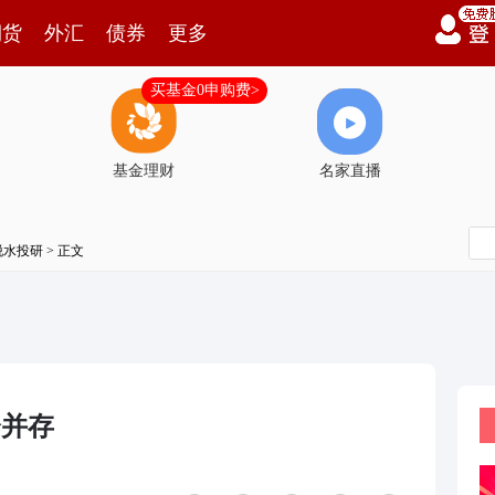
期货
外汇
债券
更多
买基金0申购费>
基金理财
名家直播
脱水投研
> 正文
会并存