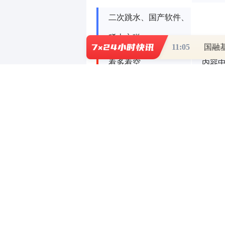
二次跳水、国产软件、
稀土永磁
11:05
国融
看多看空
内容
情况
硬材
会有
为中
还有二次大跳水吗？