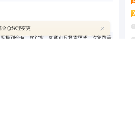
4
基金总经理变更
中既提到会有二次跳水，如弱市反复震荡或二次急跌等
5
，显示市场有下跌风险；又指出资金占领稀土永磁与超
6
料板块实现突破，后续还有行情，以及等二次跳水后还
7
二次上攻，说明市场也存在上涨机会，所以对A股看法
8
性。
9
1
和讯自选股写手