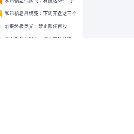
应对方案
和讯信息代国飞：看懂这3种十字
星k线形态
和讯信息吕妮蔓：下周开盘这三个
方向，还有仓位的朋友一定要拿稳
炒股终极奥义：禁止跟任何股
了
票“谈恋爱”
茅台提价后20天：资本市场抢跑，
磨底属于现实
全球AI股集体重估，A股为何调整
更深，却率先反弹？
上海警方成功侦破一起金融领域非
法代理维权敲诈勒索案件
和讯信息文太彬：反弹新高！下周
行情怎么走？
和讯信息王帅：科创50、创业板连
续反弹之后，重要防守线已出现
和讯信息贾善峰：3900点警钟敲
0
响，主力正在暗中布局！