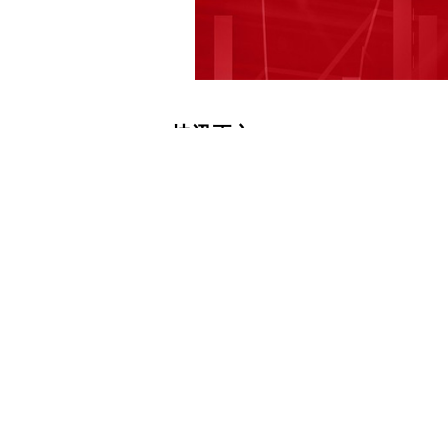
快讯正文
国家能源集团董事长邹磊会见西门子
讯10月16日电，据国家能源之声官微，
部会见到访的西门子能源公司总裁兼克
合作进行座谈交流。
下载和讯APP查看快讯，体验更佳>>
写评论
已有
条评论