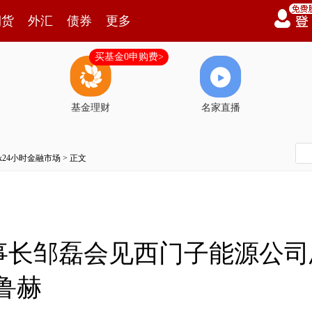
期货
外汇
债券
更多
买基金0申购费>
基金理财
名家直播
7x24小时金融市场
> 正文
事长邹磊会见西门子能源公司
鲁赫