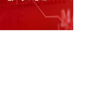
多股跌幅明显】
1月7日，A股市场脑机接口板
、爱朋医疗、熵基科技跌超10%。 雷迪克、伟
、狄耐克跌超6%，麒盛科技、博拓生物跌超
股发布降温公告。航天长峰透露未实际开展脑机
口领域新产品仍处于市场培育初期。
建议，使用风险自担