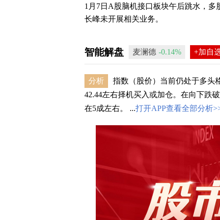
快讯摘要
1月7日A股脑机接口板块午后跳水，
长峰未开展相关业务。
智能解盘
麦澜德
-0.14%
+加自
分析
指数（股价）当前仍处于多头格
42.44左右择机买入或加仓。在向下跌
在5成左右。 ...
打开APP查看全部分析>