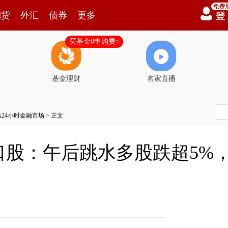
期货
外汇
债券
更多
买基金0申购费>
基金理财
名家直播
7x24小时金融市场
> 正文
口股：午后跳水多股跌超5%