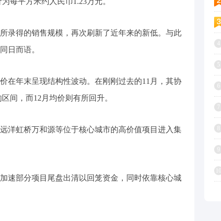
价为每平方米约人民币1.23万元。
远洋所录得的销售规模，再次刷新了近年来的新低。与此
4
同日而语。
5
价在年末呈现结构性波动。在刚刚过去的11月，其协
6
米的区间，而12月均价则有所回升。
7
8
海远洋虹桥万和源等位于核心城市的高价值项目进入集
9
1
加速部分项目尾盘出清以回笼资金，同时依靠核心城