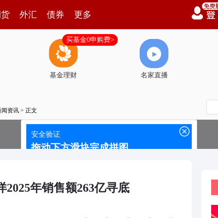
期货
外汇
债券
更多
买基金0申购费>
基金理财
名家直播
新闻资讯
> 正文
2025年销售额263亿寻底