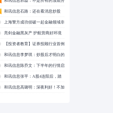
50VS银行，底部区间与顶部区间
和讯信息郭磊：不是所有的顶底分
型都是顶底！
和讯信息石路：还在看消息炒股
吗？
上海警方成功侦破一起金融领域非
法代理维权敲诈勒索案件
亮剑金融黑灰产 护航营商好环境
——上海普陀严打“代理维权”敲诈
【投资者教育】证券投顾行业首例
犯罪、筑牢金融法治屏障
以敲诈勒索罪定罪的非法代理维权
和讯信息李梦琪：炒股后才明白的
案二审宣判，主犯获刑五年
九个人生道理
和讯信息陈乔文：下半年的行情启
动了
和讯信息张平：A股4连阳后，踏
空怎么办？结构性回补！
和讯信息高璐明：深夜利好！不加
0
息了？周一还能涨吗？