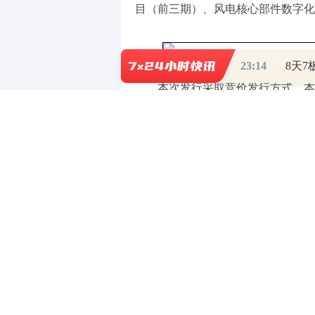
目（前三期）、风电核心部件数字化
23:14
本次发行采取竞价发行方式，本
定价基准日前二十个交易日公司股票
易均价=定价基准日前二十个交易日
量）。在定价基准日至发行日期间，
权、除息事项，本次发行价格将作相
本次发行数量按照募集资金总额
行前公司总股本的30%，即不超过96
所审核通过并报中国证监会同意注册