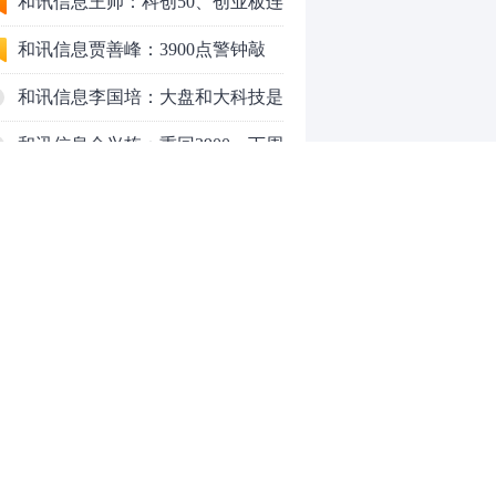
行情怎么走？
和讯信息王帅：科创50、创业板连
续反弹之后，重要防守线已出现
和讯信息贾善峰：3900点警钟敲
响，主力正在暗中布局！
和讯信息李国培：大盘和大科技是
反转？还是反弹？
和讯信息余兴栋：重回3900，下周
稳了吗？
和讯信息齐俊强：缩量涨还会涨！
和讯信息王钊：下周关注这个补涨
机会
和讯信息胡云龙：调整，什么时候
来
中际旭创大跳水！光模块信仰崩塌
了？
中一签缴款7.54万！宇树科技下周
0
一打新，A股机器人"朋友圈"全曝
光