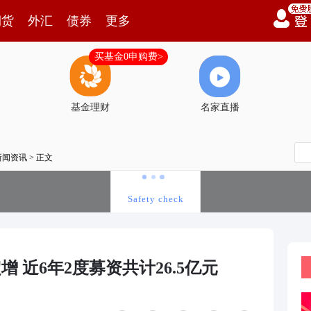
期货
外汇
债券
更多
买基金0申购费>
基金理财
名家直播
新闻资讯
> 正文
增 近6年2度募资共计26.5亿元