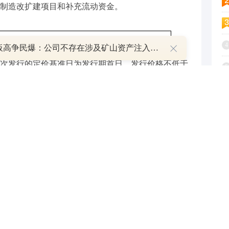
制造改扩建项目和补充流动资金。
4
8天7板高争民爆：公司不存在涉及矿山资产注入和重大资产重组的具体计划
次发行的定价基准日为发行期首日，发行价格不低于
5
交易均价的80%（定价基准日前二十个交易日股票交
6
股票交易总额÷定价基准日前二十个交易日股票交易总
7
若公司发生派息、送股、资本公积金转增股本等除
应调整。
8
9
除以发行价格确定，同时本次发行数量不超过本次发
1
,040,379股（含本数），最终发行股票数量上限以深交
的数量为准。