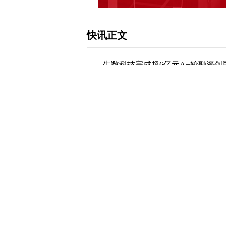
快讯正文
生数科技完成超6亿元A+轮融资创国
日电，2月5日，北京多模态生成技术创
此轮融资由中关村科学城公司、星连资
有股东启明创投、北京市人工智能产业
模态大模型技术迭代与产业落地。6亿
视频生成领域的单笔融资额纪录，成为
下载和讯APP查看快讯，体验更佳>>
0
写评论
已有
条评论