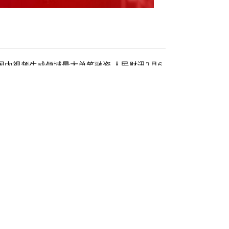
内视频生成领域最大单笔融资 人民财讯2月6
新企业生数科技宣布完成超6亿元A+轮融资，
本领投，万兴科技、等上市公司战略投资，原
投资基金等投资人持续跟投，资金将投向其多
元的融资额，超越了此前由爱诗科技保持的国内
国内视频生成领域最大单笔融资。
（责任编辑：贺翀 ）
跟帖用户自律公约