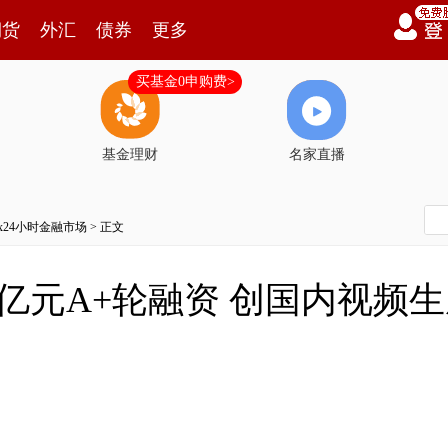
期货
外汇
债券
更多
买基金0申购费>
基金理财
名家直播
7x24小时金融市场
> 正文
亿元A+轮融资 创国内视频