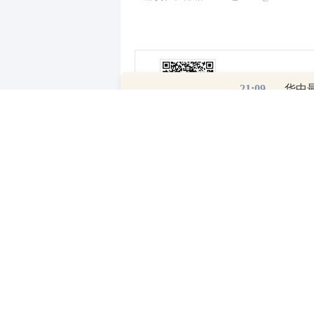
21:09
华中
0
写评论
已有
条评论
有问必答
- 持牌正规投资顾问为您答