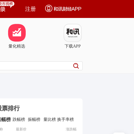
注册
量化精选
下载APP
股票排行
涨幅榜
跌幅榜
振幅榜
量比榜
换手率榜
称
最新价
涨跌幅