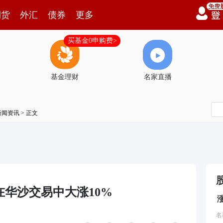
期货
外汇
债券
更多
买基金0申购费>
基金理财
名家直播
新闻资讯
> 正文
在华沙交易中大涨10%
名