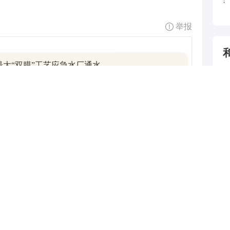
举报
最大“双膜”工艺应急水厂通水
跟帖用户自律公约
4
5
500
提 交
还可输入
字
6
7
疑解惑
8