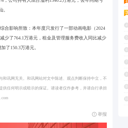
9%；公司持有人应占溢利1340.2万港元，去年同期亏
港仙。
4
综合影响所致：本年度只发行了一部动画电影（2024
少了764.1万港元，租金及管理服务费收入同比减少
5
加了150.3万港元。
6
7
8
与和讯网无关。和讯网站对文中陈述、观点判断保持中立，不
9
提供任何明示或暗示的保证。请读者仅作参考，并请自行承担
.com
1
举报