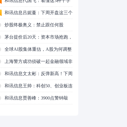
应对方案
和讯信息代国飞：看懂这3种十字
星k线形态
和讯信息吕妮蔓：下周开盘这三个
方向，还有仓位的朋友一定要拿稳
炒股终极奥义：禁止跟任何股
了
票“谈恋爱”
茅台提价后20天：资本市场抢跑，
磨底属于现实
全球AI股集体重估，A股为何调整
更深，却率先反弹？
上海警方成功侦破一起金融领域非
法代理维权敲诈勒索案件
和讯信息文太彬：反弹新高！下周
行情怎么走？
和讯信息王帅：科创50、创业板连
续反弹之后，重要防守线已出现
和讯信息贾善峰：3900点警钟敲
0
响，主力正在暗中布局！