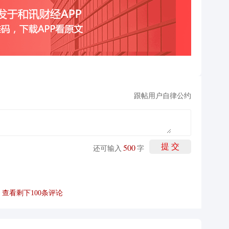
跟帖用户自律公约
500
提 交
还可输入
字
查看剩下
100
条评论