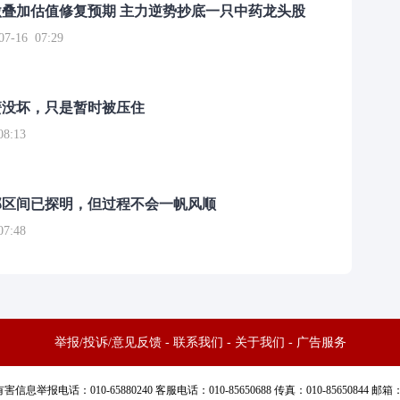
叠加估值修复预期 主力逆势抄底一只中药龙头股
16 07:29
簧没坏，只是暂时被压住
8:13
部区间已探明，但过程不会一帆风顺
7:48
举报/投诉/意见反馈
-
联系我们
-
关于我们
-
广告服务
话：010-65880240 客服电话：010-85650688 传真：010-85650844 邮箱：yhts#