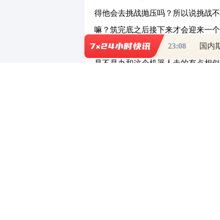
得他会去挑战抛压吗？所以说挑战不
嘛？筑完底之后接下来才会迎来一个
23:08
国内
大阳线，只要不跌破再起来的，那么
是不是办和这个机器人走的有点相似
了嘛大周期回踩5月线和10月之间
说明这个方向和机器人走的是什么？
不是个压力位吗？你看上周我碰到这
的支撑，因为上涨行情永远看的是支
下来的支撑位，只要这个位置没有被
所以说他再起来之后呢这个方向就会
金进来。
（责任编辑：邵晓慧 ）
【免责声明】本文仅代表作者本人观点，