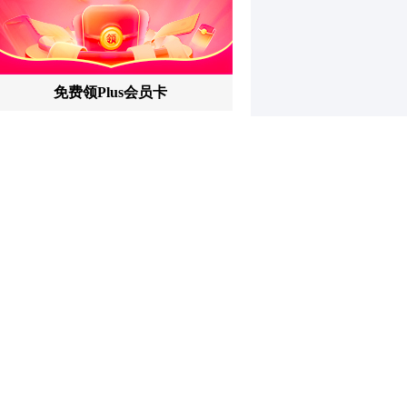
和讯特稿
和讯信息陈炜：煤炭反弹，能追
吗？八月主线看哪？
和讯信息李梦琪：科技普反结束？
和讯信息吕妮蔓：风格开始切换