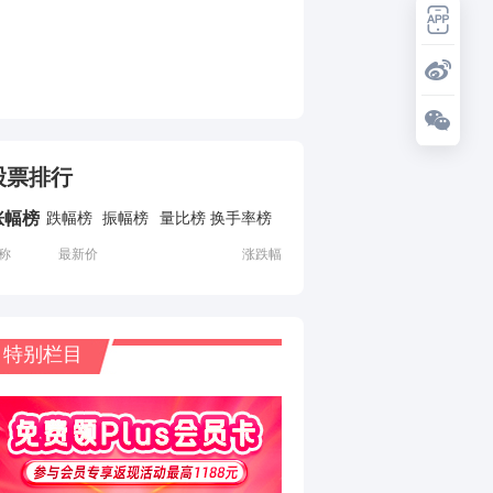
股票排行
涨幅榜
跌幅榜
振幅榜
量比榜
换手率榜
称
最新价
涨跌幅