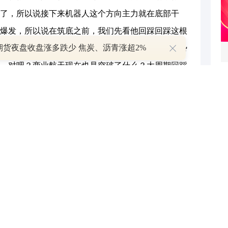
了，所以说接下来机器人这个方向主力就在底部干
爆发，所以说在筑底之前，我们先看他回踩回踩这根
期货夜盘收盘涨多跌少 焦炭、沥青涨超2%
希望就更大了。好，我们再来看一下商业航天的走势
，对吧？商业航天现在也是突破了什么？大周期回踩
了，小周期也开始走稳了，但是呢也是在零轴以下的，
同步的一个走势，也也是碰到压力位，你看这个地方
个压力位就下来了，下来之后接下来关注这个大阳线
撑位，大阳线的开盘价以及中间一半的位置，就是接
跌破的情况下再起来，因为MACD是在零轴以下的，
上涨，好吧？同时我们要关注到这个底部要有新的资
与和讯网无关。和讯网站对文中陈述、观点判断保持中立，不