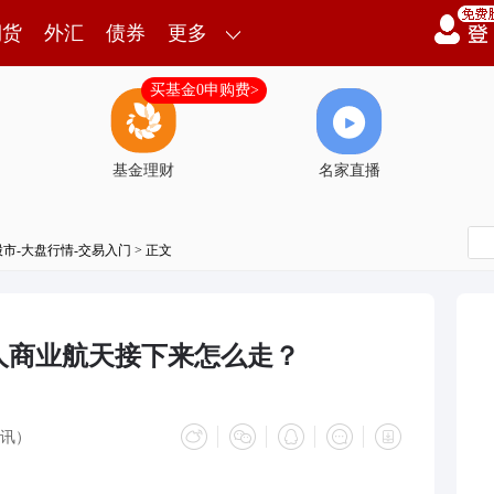
期货
外汇
债券
更多
买基金0申购费>
基金理财
名家直播
股市-大盘行情-交易入门
> 正文
人商业航天接下来怎么走？
讯）
。