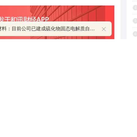
4
5
国瓷材料：目前公司已建成硫化物固态电解质自动化生产线 量产能力初步构建
6
7
8
跟帖用户自律公约
9
1
500
提 交
还可输入
字
P