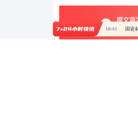
10:43
0
写评论
已有
条评论
财道头条
财经热点尽在和讯财经AP