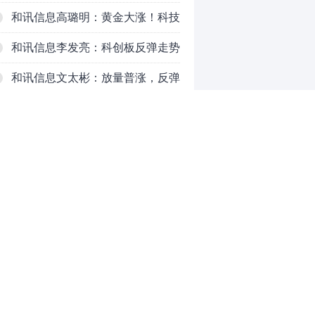
和讯信息高璐明：黄金大涨！科技
下跌！注意今天这么走！
和讯信息李发亮：科创板反弹走势
表现亮眼
和讯信息文太彬：放量普涨，反弹
空间及应对策略？
和讯信息胡云龙：反转阳线，带来
的改变
和讯信息王海洋：大盘中阳突破
3770，科技持续反弹，秋季行情启
和讯信息盖祎楠：市场放量反攻，
动？
科创赛道迎来强势爆发
和讯信息李炜：变盘成功了吗？短
0
线如何应对