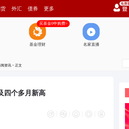
期货
外汇
债券
更多
买基金0申购费>
基金理财
名家直播
新闻资讯
> 正文
触及四个多月新高