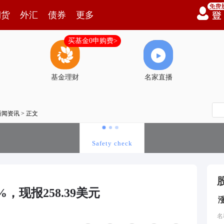
期货
外汇
债券
更多
买基金0申购费>
基金理财
名家直播
新闻资讯
> 正文
，现报258.39美元
名