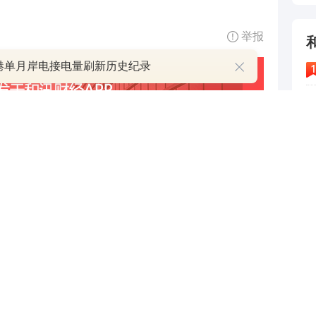
举报
港单月岸电接电量刷新历史纪录
4
5
跟帖用户自律公约
6
7
500
提 交
还可输入
字
8
9