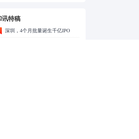
和讯特稿
深圳，4个月批量诞生千亿IPO
3900点收复、2.4万亿成交、百股
涨停！8月行情变了？
中科大博士放弃英国绿卡回国造光
量子芯片，要IPO了
光模块、有色、创新药三线齐发，
本周A股画风突变你跟上了吗？
和讯信息王帅：创业板、科创
50VS银行，底部区间与顶部区间
和讯信息郭磊：不是所有的顶底分
型都是顶底！
和讯信息石路：还在看消息炒股
吗？
上海警方成功侦破一起金融领域非
法代理维权敲诈勒索案件
亮剑金融黑灰产 护航营商好环境