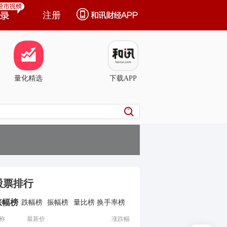
注册
量化精选
下载APP
股票排行
涨幅榜
跌幅榜
振幅榜
量比榜
换手率榜
称
最新价
涨跌幅