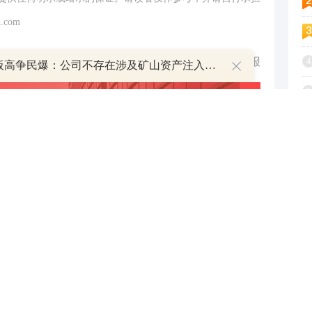
.com
举报
4
8天7板高争民爆：公司不存在涉及矿山资产注入和重大资产重组的具体计划
5
6
7
8
9
跟帖用户自律公约
1
500
提 交
还可输入
字