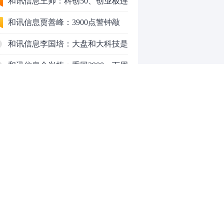
行情怎么走？
和讯信息王帅：科创50、创业板连
续反弹之后，重要防守线已出现
和讯信息贾善峰：3900点警钟敲
响，主力正在暗中布局！
和讯信息李国培：大盘和大科技是
反转？还是反弹？
和讯信息余兴栋：重回3900，下周
稳了吗？
和讯信息齐俊强：缩量涨还会涨！
和讯信息王钊：下周关注这个补涨
机会
和讯信息胡云龙：调整，什么时候
来
中际旭创大跳水！光模块信仰崩塌
了？
中一签缴款7.54万！宇树科技下周
0
一打新，A股机器人"朋友圈"全曝
光