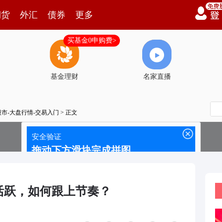
期货
外汇
债券
更多
买基金0申购费>
基金理财
名家直播
股市-大盘行情-交易入门
> 正文
活跃，如何跟上节奏？