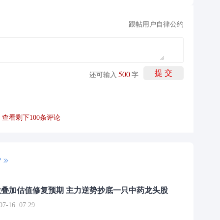
跟帖用户自律公约
500
提 交
还可输入
字
查看剩下
100
条评论
P
叠加估值修复预期 主力逆势抄底一只中药龙头股
16 07:29