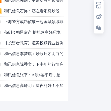
50VS银行，底部区间与顶部区间
和讯信息郭磊：不是所有的顶底分
型都是顶底！
和讯信息石路：还在看消息炒股
吗？
上海警方成功侦破一起金融领域非
法代理维权敲诈勒索案件
亮剑金融黑灰产 护航营商好环境
——上海普陀严打“代理维权”敲诈
【投资者教育】证券投顾行业首例
犯罪、筑牢金融法治屏障
以敲诈勒索罪定罪的非法代理维权
和讯信息李梦琪：炒股后才明白的
案二审宣判，主犯获刑五年
九个人生道理
和讯信息陈乔文：下半年的行情启
动了
和讯信息张平：A股4连阳后，踏
空怎么办？结构性回补！
和讯信息高璐明：深夜利好！不加
0
息了？周一还能涨吗？