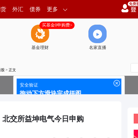
期货
外汇
债券
更多
买基金0申购费>
基金理财
名家直播
新股
> 正文
、北交所益坤电气今日申购