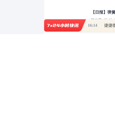
【日报】弹
脱水君 07-15 0
16:14
捷捷
【日报】底
脱水君 07-14 0
有问必答
- 持牌正规投资顾问为您答