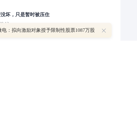
簧没坏，只是暂时被压住
8:13
微电：拟向激励对象授予限制性股票1087万股
部区间已探明，但过程不会一帆风顺
7:48
疑解惑
举报/投诉/意见反馈
-
联系我们
-
关于我们
-
广告服务