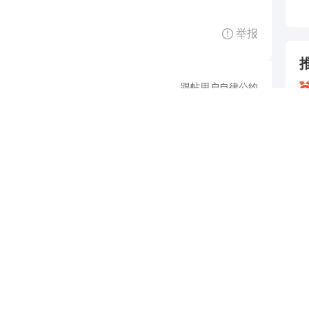
举报
跟帖用户自律公约
500
提 交
还可输入
字
查看剩下
100
条评论
1
—
出
P
说
扫