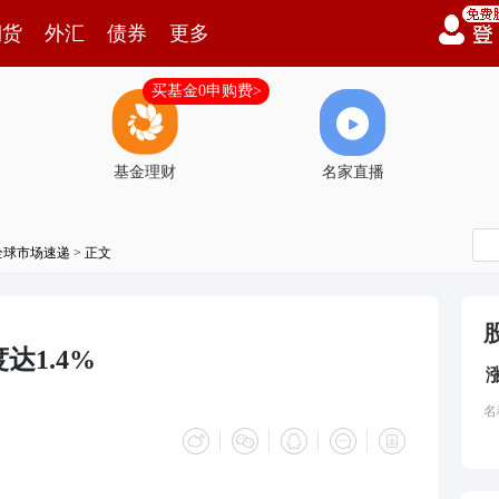
期货
外汇
债券
更多
买基金0申购费>
基金理财
名家直播
全球市场速递
> 正文
达1.4%
名