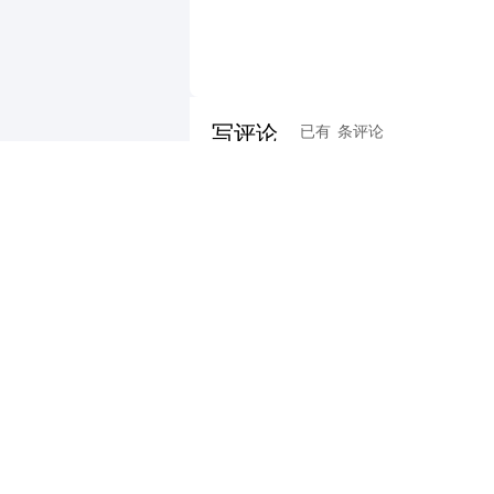
写评论
已有
条评论
最新评论
财道头条
财经热点尽在和讯财经AP