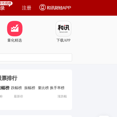
注册
量化精选
下载APP
股票排行
涨幅榜
跌幅榜
振幅榜
量比榜
换手率榜
称
最新价
涨跌幅