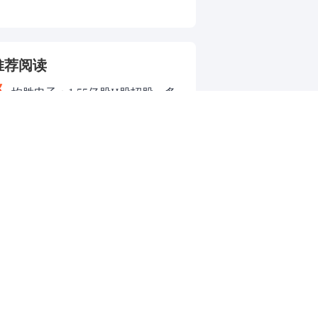
推荐阅读
均胜电子：1.55亿股H股招股，多
领域发展势头好
股市直播
图文直播
封波
今天 15:34:45
.竹知了；2.今天的技术分析小贴士：盘口八大骗术
—委买托盘 增灶撤兵特征：主力在挂单的时候做
委买单都是大单，委卖是小单的情况迷惑散户。
明：让一般人都认为主力拉升在即，引导投资者
货，达到自己出货的目的。；3.收盘了，大盘三