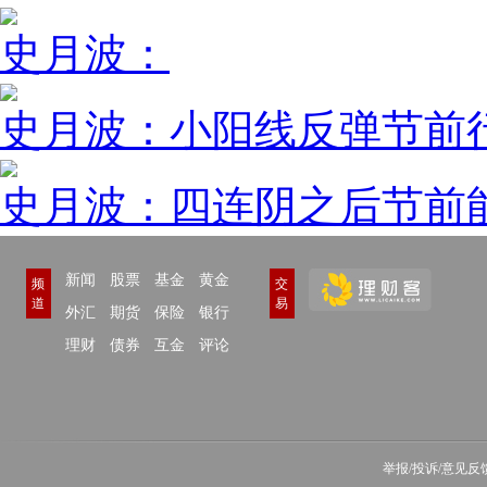
史月波：
史月波：小阳线反弹节前
史月波：四连阴之后节前
新闻
股票
基金
黄金
频
交
道
易
外汇
期货
保险
银行
理财
债券
互金
评论
举报/投诉/意见反