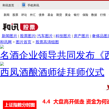
和讯首页
|
手机和讯
新闻
|
股票
|
评论
|
外汇
|
债券
|
基金
|
期货
|
黄金
|
银行
|
保险
|
数据
|
行情
|
新闻图片
|
股票图片
|
汽车图片
|
科技图片
|
房产图片
|
奢侈品图
和讯网
>
图片首页
>
股票高清组图
名酒企业领导共同发布《
西凤酒酿酒师徒拜师仪式