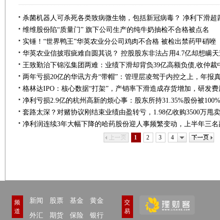
维维股份陷“质量门” 旗下公司生产的纯牛奶抽检不合格被点名
实锤！“世界鸭王”华英农业分公司鸡肉不合格 被检出禁药甲硝唑
上一页
下一页
1
2
3
4
新闻
股票
基金
黄金
频
交
道
易
外汇
期货
保险
银行