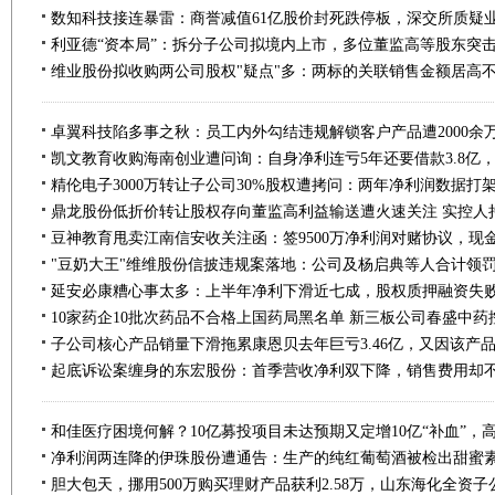
利亚德“资本局”：拆分子公司拟境内上市，多位董监高等股东突
"豆奶大王"维维股份信披违规案落地：公司及杨启典等人合计领罚3