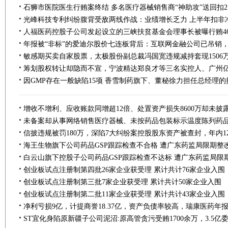
石狮市医院医生行贿案终结 多名医疗器械销售商“神助攻”送回扣2
光峰科技专利纠纷腹背受敌两线作战：业绩增长乏力 上半年扣非净
敏感期买卖自家股票，太极股份副总裁冯国宽违规减持套现1506
海王生物旗下公司药品GSP跟踪检查不合格 遭广东药监局限期整
白云山旗下控股子公司药品GSP跟踪检查不达标 遭广东药监局限
创业板试点注册制第四批26家企业获受理 累计共计76家企业入围
创业板试点注册制第三批7家企业获受理 累计共计50家企业入围
创业板试点注册制第二批11家企业获受理 累计共计43家企业入围
净利亏损9亿，计提商誉18.37亿，资产负债率较高，瑞康医药年