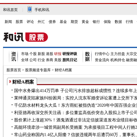
和讯首页
|
手机和讯
新闻
|
股票
|
评论
|
外汇
|
债券
|
基金
|
期货
|
黄金
|
银行
|
保险
|
数据
|
行情
|
市场
个股
新股
港股
研报
研报评级
行情中心
主力控盘
大宗交
全球
公司
行业
券商
美股
股民日记
资金流向
机构持仓
融资融
股票首页
>
股票频道专题库
>
财经A档案
财经A档案
千亿防水材料龙头大瓜！东方雨虹被指伪造“2020年中国百强企业
股价累计上涨超30%！酒鬼酒通过非法定信披渠道发布业绩目标
高能环境牵涉一城管局副局长受贿案 为承接项目工程中间人行贿2