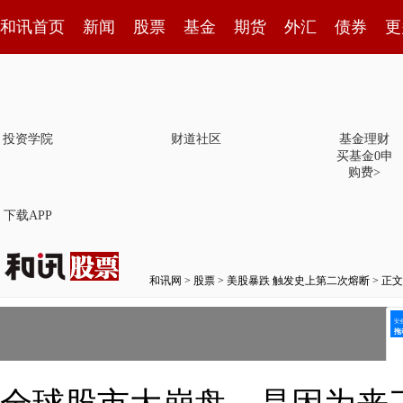
和讯首页
新闻
股票
基金
期货
外汇
债券
更
投资学院
财道社区
基金理财
买基金0申
购费>
下载APP
和讯网
>
股票
>
美股暴跌 触发史上第二次熔断
> 正文