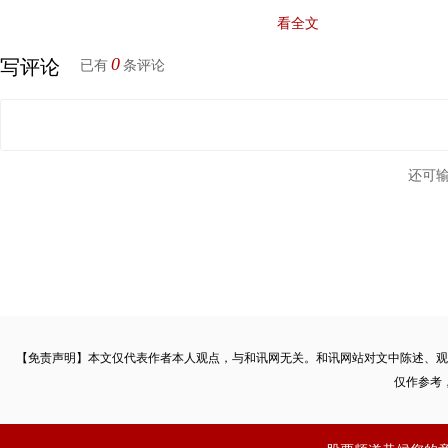
共债务总额高达2.3万亿欧元，与GDP之比为134.8%，仅比
希腊
看全文
0
写评论
已有
条评论
意大利封锁地区超市现“北欧式排队”，顾客推购物车互隔一
报我们视频。
还可
意大利的“十字路口”位置让欧洲其他主要经济体也心慌。截至
国累计确诊1151例，法国累计确诊1412例，英国确诊319例。
由于欧洲各国应对疫情手段不同，能力不一，因此目前还存
市场预期不明确，金融市场大动荡是迟早的事。
【免责声明】本文仅代表作者本人观点，与和讯网无关。和讯网站对文中陈述、观
沙特发动“全面油价战争”
仅作参考
国际原油市场出现了史诗级崩盘，是第二只黑天鹅。