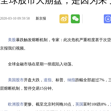
全球股市大崩盘，是因为来了
2020-03-10 09:59:58
新京报
美股
暴跌触发熔断机制，专家：此次危机严重程度甚于次贷
京报我们视频。
全球金融市场在星期一彻底陷入动荡。
美国股市
开盘大跌，
道指
、标普、
纳指
跌幅全部超过7%，
层熔断机制，暂停交易15分钟。
欧洲股市
更惨。截至北京时间晚10点，
英国
富时100跌8%，