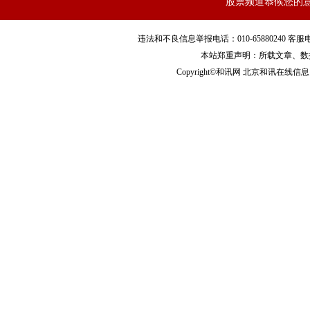
股票频道恭候您的
违法和不良信息举报电话：010-65880240 客服电话：010
国际原油市场风暴在上周酝酿。今年以来国际原油
期货
价格
本站郑重声明：所载文章、数
进一步降低了市场需求。
Copyright©和讯网 北京和讯在线信息咨
IHS Markit原油市场服务发表报告称，2020年第1季度世
年同期减少380万桶。这是有报告以来需求量减少最大的一次。
据此，
沙特
于上周的OPEC+维也纳会议上提出减产保价。
础上，OPEC成员国额外再减产150万桶/日，非OPEC成员国负担
持续到年底。
但
俄罗斯
表示反对。2019年俄
罗斯
的石油出口额达1214亿
贡献率在50%上下。这还是在
美国
因克里米亚事件制裁俄罗斯的