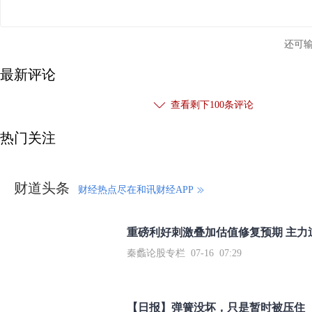
还可
最新评论
查看剩下
100
条评论
热门关注
财道头条
财经热点尽在和讯财经APP
秦蠡论股专栏 07-16 07:29
【日报】弹簧没坏，只是暂时被压住