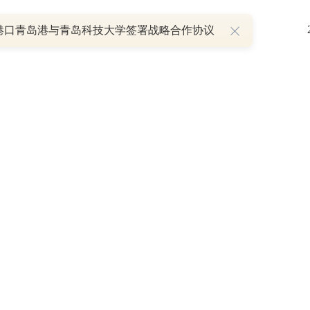
P
港口青岛港与青岛科技大学签署战略合作协议
重磅利好刺激叠加估值修复预期 主力逆势抄底一只中药龙头股
16 07:29
簧没坏，只是暂时被压住
8:13
部区间已探明，但过程不会一帆风顺
7:48