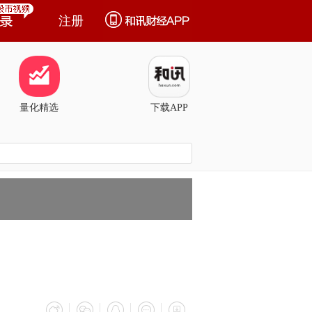
注册
量化精选
下载APP