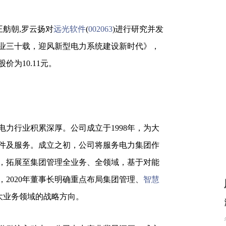
舫朝,罗云扬对
远光软件
(
002063
)进行研究并发
业三十载，迎风新型电力系统建设新时代》，
为10.11元。
电力行业积累深厚。公司成立于1998年，为大
件及服务。成立之初，公司将服务电力集团作
，拓展至集团管理全业务、全领域，基于对能
，2020年董事长明确重点布局集团管理、
智慧
大业务领域的战略方向。