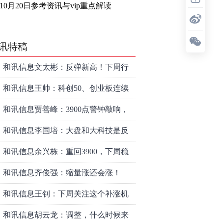
讯特稿
和讯信息文太彬：反弹新高！下周行
情怎么走？
和讯信息王帅：科创50、创业板连续
反弹之后，重要防守线已出现
和讯信息贾善峰：3900点警钟敲响，
主力正在暗中布局！
和讯信息李国培：大盘和大科技是反
转？还是反弹？
和讯信息余兴栋：重回3900，下周稳
了吗？
和讯信息齐俊强：缩量涨还会涨！
和讯信息王钊：下周关注这个补涨机
会
和讯信息胡云龙：调整，什么时候来