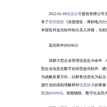
2022-01-18
信达证券
股份有限公司王
布了
研究报告
《深度报告：厚积电力行
本报告对远光软件给出买入评级，当前股价
远光软件(002063)
深耕大型企业管理信息化30余年，
型企业信息化数字化转型提供软件、硬
为战略发展方向，以财务信息化为起点
源行业的深刻理解和对
信息技术
的掌握
能源
(
600869
)、智能物联、数字社会四