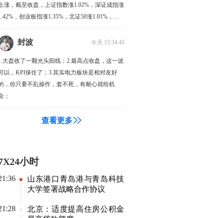
上涨，截至收盘，上证指数涨1.02%，深证成指涨
1.42%，创业板指涨1.35%，北证50涨1.01%，科
创50指数涨2.51%。全市场成交额26834亿元，较
上日放量1359亿元，全市场超2800只个股上涨。
封波
今天 15:34:45
板块题材上，医疗服务、元件、创新药、PCB概
1.大盘收了一颗光头阳线；2.最高点收盘，这一波
念、电子化学品板块涨幅居前；数字货币、软件
可以，KPI保住了；3.其实电力板块是相对友好
开发、游戏、数据安全、移动支付板块跌幅居
的，你只要不乱操作，套不死，有耐心就给机
前。盘面上，创新药板块低开高走，持续爆发，
会；
博腾股份、百普赛斯、瑞康医药、哈三联、百花
医药等十余股涨停，药石科技、皓元医药、华兰
查看更多
医药等十余股涨超10%。PCB概念板块亦表现强
势，一博科技、宝鼎科技、景旺电子、生益电
子、红板科技等十余股涨停，胜宏科技、南亚新
材、中富电路、铜冠铜箔涨幅居前。电子化学品
7X24小时
板块震荡走高，方邦股份涨停，唯特偶、莱特广
21:36
山东港口青岛港与青岛科技
电、天承科技、宏昌电子涨幅居前。数字货币板
大学签署战略合作协议
块表现低迷，吉大正元、高伟达、天融信跌幅居
前。游戏板块回调，大晟文化、凯撒文化盘中跌
21:28
北京：适度提高住房公积金
停，盛天网络、中青宝、电魂网络跟跌。；2.稳