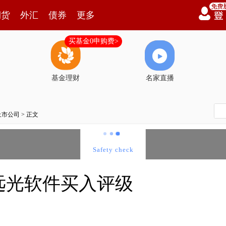
期货
外汇
债券
更多
买基金0申购费>
基金理财
名家直播
上市公司
> 正文
远光软件买入评级