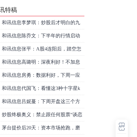
讯特稿
和讯信息李梦琪：炒股后才明白的九
个人生道理
和讯信息陈乔文：下半年的行情启动
了
和讯信息张平：A股4连阳后，踏空怎
么办？结构性回补！
和讯信息高璐明：深夜利好！不加息
了？周一还能涨吗？
和讯信息房勇：数据利好，下周一应
对方案
和讯信息代国飞：看懂这3种十字星k
线形态
和讯信息吕妮蔓：下周开盘这三个方
向，还有仓位的朋友一定要拿稳了
炒股终极奥义：禁止跟任何股票“谈恋
爱”
茅台提价后20天：资本市场抢跑，磨