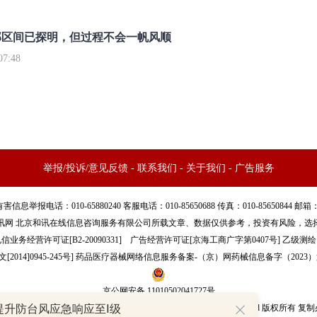
部区间已探明，但过程不会一帆风顺
7:48
举报/投诉/意见反馈
-
联系我们
-
关于我们
-
广告服务
话：010-65880240 客服电话：010-85650688 传真：010-85650844 邮箱：yhts#
讯网 北京和讯在线信息咨询服务有限公司所载文章、数据仅供参考，投资有风险，选
信业务经营许可证[B2-20090331]
广告经营许可证[京海工商广字第0407号]
乙级测绘资
[2014]0945-245号
]
药品医疗器械网络信息服务备案-（京）网药械信息备字（2023）第
京公网安备 11010502041727号
提升防台风应急响应至Ⅰ级
pyright©和讯网 北京和讯在线信息咨询服务有限公司 All Rights Reserved 版权所有 复