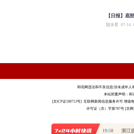
【日报】底
脱水君 07-14 0
和讯网违法和不良信息/涉未成年人有害信息举报电
本站郑重声明：和
[
京ICP证100713号
]
互联网新闻信息服务许可
增值电
许可证（京）字第707号
[
京网文
19:58
浙江
Co