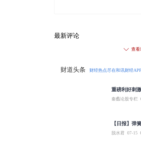
最新评论
查看
财道头条
财经热点尽在和讯财经AP
秦蠡论股专栏 07-
【日报】弹
脱水君 07-15 0