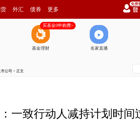
期货
外汇
债券
更多
买基金0申购费>
基金理财
名家直播
上市公司
> 正文
20)：一致行动人减持计划时