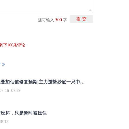
500
提 交
还可输入
字
剩下
100
条评论
P
重磅利好刺激叠加估值修复预期 主力逆势抄底一只中药龙头股
16 07:29
簧没坏，只是暂时被压住
8:13