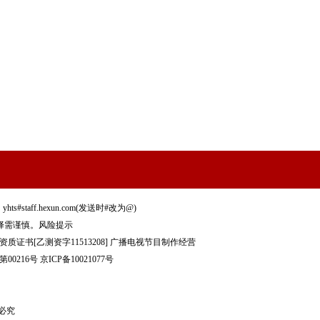
staff.hexun.com(发送时#改为@)
择需谨慎。
风险提示
质证书[乙测资字11513208]
广播电视节目制作经营
00216号
京ICP备10021077号
制必究