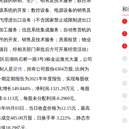
光器的研制、生产、销售及技术服务；数控系
和
源系统的开发；数控设备、电源设备的销售及
代理进出口业务（不含国家禁止或限制进出口
1
加工服务；信息系统集成服务；自动售货机的
2
件的开发、销售及技术服务；房屋租赁；物业
3
项目，经相关部门审批后方可开展经营活动）
4
区后湖街石桥一路3号3栋金运激光大厦，公司
际控制人是
梁伟
，持有公司股份4304万股, 比例为
5
布一期定期报告为2021半年度报告，实现每股收
6
增长149.844%，净利润-1321.29万元 ，每股
7
0.113元，每股未分配利润-0.2969元。
1年09月03日，当日收盘价格为12.15元，最高
8
成交485.00万股，日换手率 3.222% ，静态市
9
值18.29亿元。