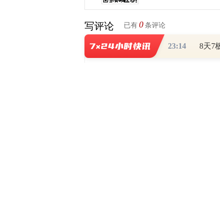
0
写评论
已有
条评论
23:14
财道头条
财经热点尽在和讯财经AP
秦蠡论股专栏 07-
【日报】弹
脱水君 07-15 0