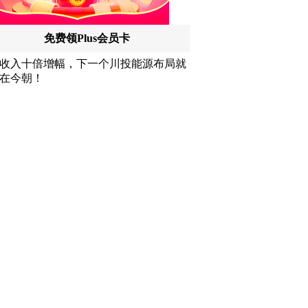
讯特稿
和讯信息文太彬：反弹新高！下周行
情怎么走？
和讯信息王帅：科创50、创业板连续
反弹之后，重要防守线已出现
和讯信息贾善峰：3900点警钟敲响，
主力正在暗中布局！
和讯信息李国培：大盘和大科技是反
转？还是反弹？
和讯信息余兴栋：重回3900，下周稳