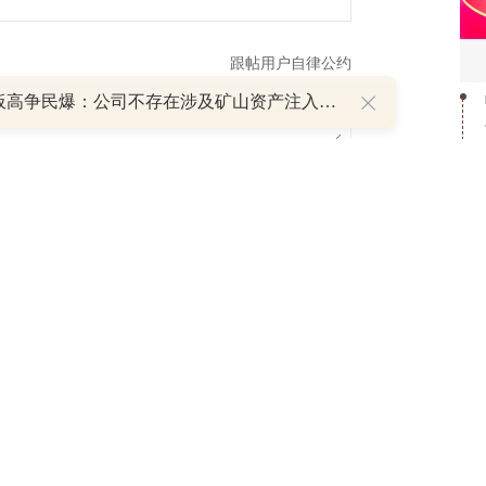
跟帖用户自律公约
8天7板高争民爆：公司不存在涉及矿山资产注入和重大资产重组的具体计划
500
提 交
还可输入
字
和
P
1
重磅利好刺激叠加估值修复预期 主力逆势抄底一只中药龙头股
2
16 07:29
3
4
簧没坏，只是暂时被压住
8:13
5