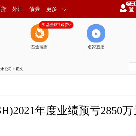
期货
外汇
债券
更多
买基金0申购费>
基金理财
名家直播
上市公司
> 正文
5.SH)2021年度业绩预亏2850