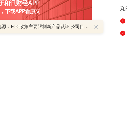
和
1
阳光电源：FCC政策主要限制新产品认证 公司目前在美销售的光伏逆变器、储能系统不受影响
2
跟帖用户自律公约
3
4
5
500
提 交
还可输入
字
6
7
P
8
重磅利好刺激叠加估值修复预期 主力逆势抄底一只中药龙头股
9
16 07:29