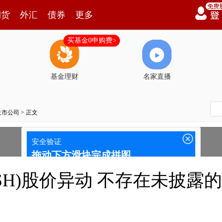
期货
外汇
债券
更多
买基金0申购费>
基金理财
名家直播
上市公司
> 正文
75.SH)股价异动 不存在未披