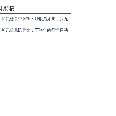
讯特稿
和讯信息李梦琪：炒股后才明白的九
个人生道理
和讯信息陈乔文：下半年的行情启动
了
和讯信息张平：A股4连阳后，踏空怎
么办？结构性回补！
和讯信息高璐明：深夜利好！不加息
了？周一还能涨吗？
和讯信息房勇：数据利好，下周一应
对方案
和讯信息代国飞：看懂这3种十字星k
线形态
和讯信息吕妮蔓：下周开盘这三个方
向，还有仓位的朋友一定要拿稳了
炒股终极奥义：禁止跟任何股票“谈恋
爱”
茅台提价后20天：资本市场抢跑，磨