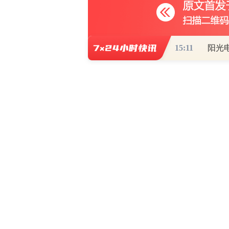
15:11
0
写评论
已有
条评论
财道头条
财经热点尽在和讯财经AP
秦蠡论股专栏 07-