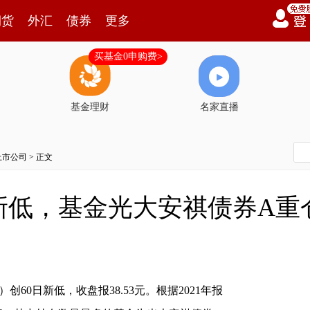
期货
外汇
债券
更多
买基金0申购费>
基金理财
名家直播
上市公司
> 正文
新低，基金光大安祺债券A重
17）创60日新低，收盘报38.53元。根据2021年报