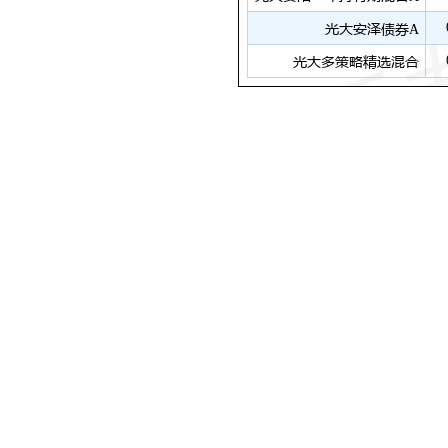
元利科技2021三
季报
显示，公司主营
润2.75亿元，同比上升147.04%；扣非净
年第三季度，公司单季度主营收入6.87
9909.45万元，同比上升137.45%；
193.49%；负债率17.82%，投资收益22
23.89%。该股最近90天内共有1家机
均价为67.5。
以上内容由证券之星根据公开信息