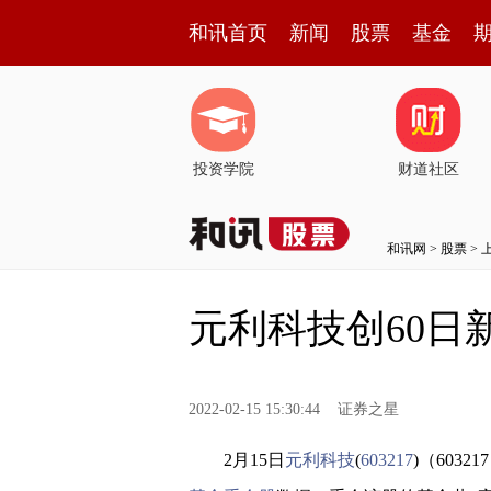
和讯首页
新闻
股票
基金
投资学院
财道社区
和讯网
>
股票
>
元利科技创60日
2022-02-15 15:30:44
证券之星
2月15日
元利科技
(
603217
)（6032