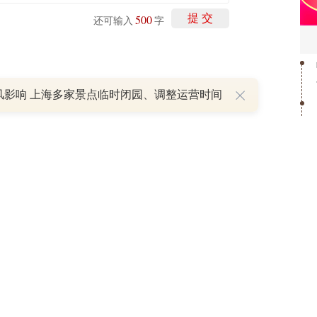
500
提 交
还可输入
字
P
风影响 上海多家景点临时闭园、调整运营时间
重磅利好刺激叠加估值修复预期 主力逆势抄底一只中药龙头股
16 07:29
和
1
簧没坏，只是暂时被压住
8:13
2
3
部区间已探明，但过程不会一帆风顺
4
7:48
5