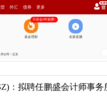
期货
外汇
债券
更多
买基金0申购费>
基金理财
名家直播
上市公司
> 正文
78.SZ)：拟聘任鹏盛会计师事务