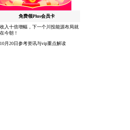
讯特稿
和讯信息李梦琪：炒股后才明白的九
个人生道理
和讯信息陈乔文：下半年的行情启动
了
和讯信息张平：A股4连阳后，踏空怎
么办？结构性回补！
和讯信息高璐明：深夜利好！不加息
了？周一还能涨吗？
和讯信息房勇：数据利好，下周一应