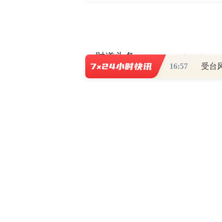
财道头条
财经热点尽在和讯财经AP
16:57
受台
秦蠡论股专栏 07-
【日报】弹
脱水君 07-15 0
【日报】底
脱水君 07-14 0