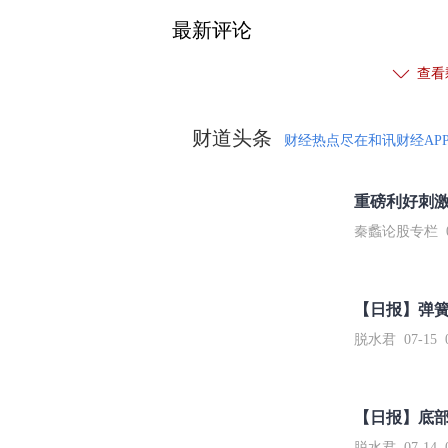
最新评论
查看
财道头条
财经热点尽在和讯财经AP
秦蠡论股专栏 07-
【日报】弹
脱水君 07-15 0
【日报】底
脱水君 07-14 0