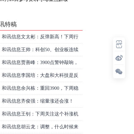
讯特稿
和讯信息文太彬：反弹新高！下周行
情怎么走？
和讯信息王帅：科创50、创业板连续
反弹之后，重要防守线已出现
和讯信息贾善峰：3900点警钟敲响，
主力正在暗中布局！
和讯信息李国培：大盘和大科技是反
转？还是反弹？
和讯信息余兴栋：重回3900，下周稳
了吗？
和讯信息齐俊强：缩量涨还会涨！
和讯信息王钊：下周关注这个补涨机
会
和讯信息胡云龙：调整，什么时候来