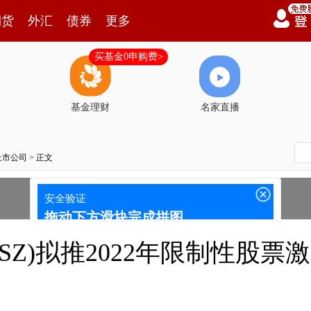
期货
外汇
债券
更多
买基金0申购费>
基金理财
名家直播
上市公司
> 正文
8.SZ)拟推2022年限制性股