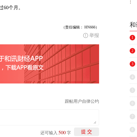
60个月。
和
（责任编辑： HN666）
举报
1
2
3
4
5
跟帖用户自律公约
6
7
8
500
提 交
还可输入
字