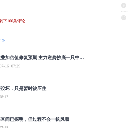
9
10
剩下
100
条评论
P
重磅利好刺激叠加估值修复预期 主力逆势抄底一只中药龙头股
16 07:29
簧没坏，只是暂时被压住
8:13
部区间已探明，但过程不会一帆风顺
7:48