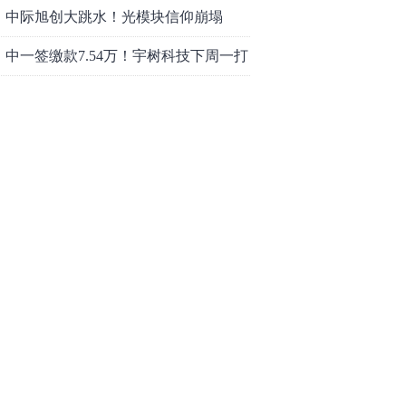
中际旭创大跳水！光模块信仰崩塌
了？
中一签缴款7.54万！宇树科技下周一打
新，A股机器人"朋友圈"全曝光