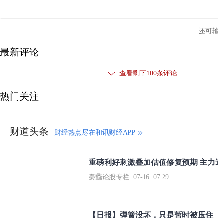
还可
最新评论
查看剩下
100
条评论
热门关注
财道头条
财经热点尽在和讯财经APP
秦蠡论股专栏 07-16 07:29
【日报】弹簧没坏，只是暂时被压住