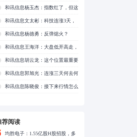
了，周五干万注意
和讯信息杨玉杰：指数红了，但这
个信号警惕！
和讯信息文太彬：科技连涨3天，
明天会迎来分化？
和讯信息杨德勇：反弹熄火？
和讯信息王海洋：大盘低开高走，
反弹结束了吗？
和讯信息胡云龙：这个位置最重要
的是什么？
和讯信息郭旭光：连涨三天何去何
从？主力思维轻松应对
和讯信息陈晓俊：接下来行情怎么
0
走？
推荐阅读
均胜电子：1.55亿股H股招股，多