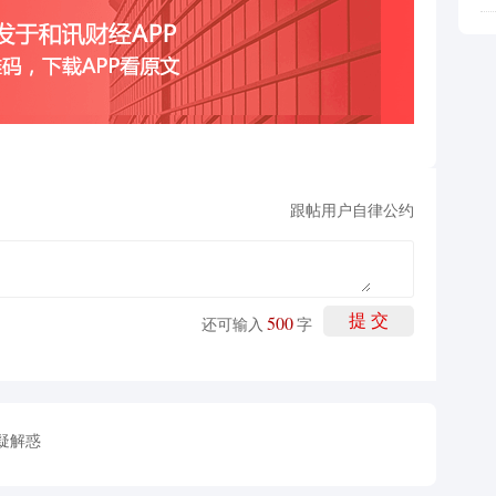
跟帖用户自律公约
500
提 交
还可输入
字
疑解惑