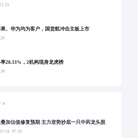
1:33
苹果、华为均为客户，国货航冲击主板上市
29
率28.33%，2机构现身龙虎榜
39
P
叠加估值修复预期 主力逆势抄底一只中药龙头股
16 07:29