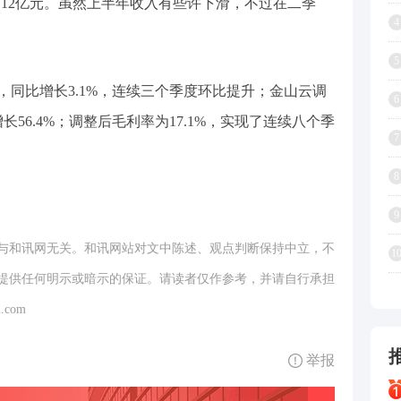
%至6.12亿元。虽然上半年收入有些许下滑，不过在二季
4
5
元，同比增长3.1%，连续三个季度环比提升；金山云调
6
长56.4%；调整后毛利率为17.1%，实现了连续八个季
7
8
9
与和讯网无关。和讯网站对文中陈述、观点判断保持中立，不
1
提供任何明示或暗示的保证。请读者仅作参考，并请自行承担
.com
举报