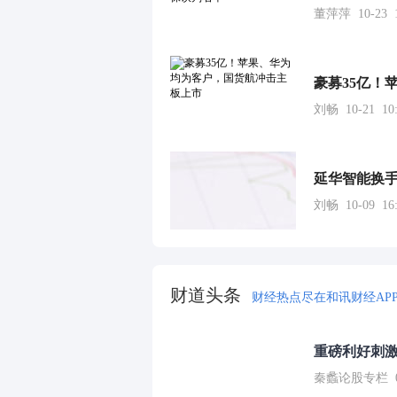
董萍萍 10-23 1
豪募35亿！
刘畅 10-21 10:
延华智能换手
刘畅 10-09 16:
财道头条
财经热点尽在和讯财经AP
重磅利好刺激
秦蠡论股专栏 07-