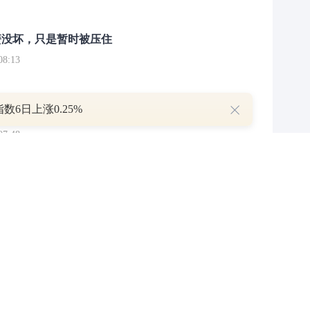
簧没坏，只是暂时被压住
8:13
数6日上涨0.25%
部区间已探明，但过程不会一帆风顺
7:48
举报/投诉/意见反馈
-
联系我们
-
关于我们
-
广告服务
话：010-65880240 客服电话：010-85650688 传真：010-85650844 邮箱：yhts#
讯网 北京和讯在线信息咨询服务有限公司所载文章、数据仅供参考，投资有风险，选
信业务经营许可证[B2-20090331]
广告经营许可证[京海工商广字第0407号]
乙级测绘资
[2014]0945-245号
]
药品医疗器械网络信息服务备案-（京）网药械信息备字（2023）第