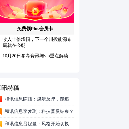
和讯特稿
和讯信息陈炜：煤炭反弹，能追
吗？八月主线看哪？
和讯信息李梦琪：科技普反结束？
和讯信息吕妮蔓：风格开始切换