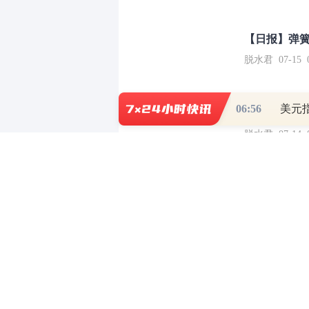
【日报】弹
脱水君 07-15 0
06:56
美元指
【日报】底
脱水君 07-14 0
和讯网违法和不良信息/涉未成年人有害信息举报电
本站郑重声明：和
[
京ICP证100713号
]
互联网新闻信息服务许可
增值电
许可证（京）字第707号
[
京网文