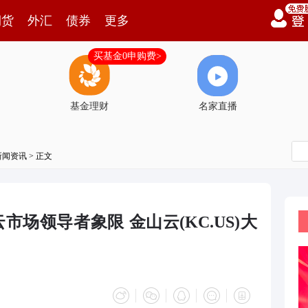
期货
外汇
债券
更多
买基金0申购费>
基金理财
名家直播
新闻资讯
> 正文
市场领导者象限 金山云(KC.US)大