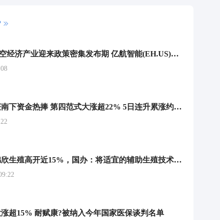
P
美股异动 | 低空经济产业迎来政策密集发布期 亿航智能(EH.US)涨超7%
08
港股异动丨获南下资金热捧 第四范式大涨超22% 5日连升累涨约42%
22
港股异动丨锦欣生殖高开近15%，国办：将适宜的辅助生殖技术项目纳入医保报销范围
9:22
大涨超15% 耐赋康?被纳入今年国家医保谈判名单