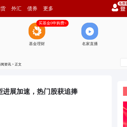
期货
外汇
债券
更多
买基金0申购费>
基金理财
名家直播
新闻资讯
> 正文
型进展加速，热门股获追捧