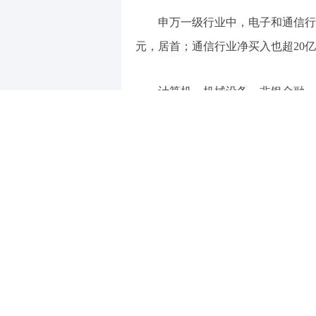
申万一级行业中，电子和通信行业
元，居首；通信行业净买入也超20
计算机、机械设备、非银金融、
30亿元，其中计算机行业主力资金净流
AI应用股获追捧
据证券时报·数据宝统计，94只
(
000681
)、
江淮汽车
(
600418
)、
沃尔
亿元、6.93亿元。
AI大模型方向又有新进展。12月10