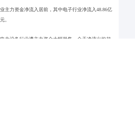
主力资金净流入居前，其中电子行业净流入48.86亿
亿元。
电力设备行业遭主力资金大幅抛售，全天净流出均超
出92.04亿元。
个股
主力资金净流入超过1亿元。其中，
视觉中国
核材
(
002130
)净流入金额排前三，依次为7.49亿元、6.99
日，Sora Turbo正式上线，核心功能包括Remix（重