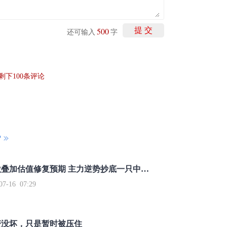
500
提 交
还可输入
字
剩下
100
条评论
P
重磅利好刺激叠加估值修复预期 主力逆势抄底一只中药龙头股
16 07:29
簧没坏，只是暂时被压住