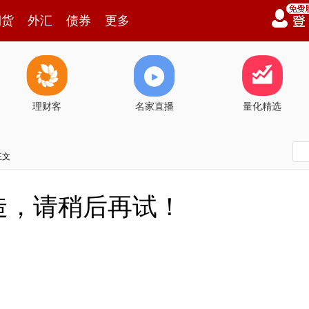
期货
外汇
债券
更多
理财客
名家直播
量化精选
正文
造，请稍后再试！