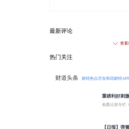
最新评论
查看
热门关注
财道头条
财经热点尽在和讯财经AP
秦蠡论股专栏 07-
【日报】弹