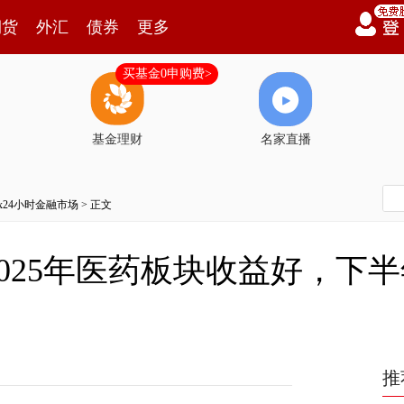
期货
外汇
债券
更多
买基金0申购费>
基金理财
名家直播
7x24小时金融市场
> 正文
025年医药板块收益好，下
推