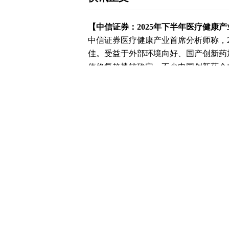
【中信证券：2025年下半年医疗健康
中信证券医疗健康产业首席分析师称，2
佳。受益于外部环境向好、国产创新药
值修复趋势较确定，不少中国创新药企
场，资产价值不断放大。
下载和讯APP查看快讯，体验更佳>>
【免责声明】本文仅代表作者本人观点，与
立，不对所包含内容的准确性、可靠性或完
并请自行承担全部责任。邮箱：news_center@staf
0
写评论
已有
条评论