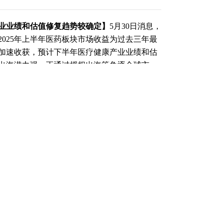
产业业绩和估值修复趋势较确定】
5月30日消息，
025年上半年医药板块市场收益为过去三年最
加速收获，预计下半年医疗健康产业业绩和估
出海潜力强，正通过授权出海等角逐全球市
（责任编辑：刘畅 ）
和讯网无关。和讯网站对文中陈述、观点判断保持中
整性提供任何明示或暗示的保证。请读者仅作参考，
f.hexun.com
跟帖用户自律公约
500
提 交
还可输入
字