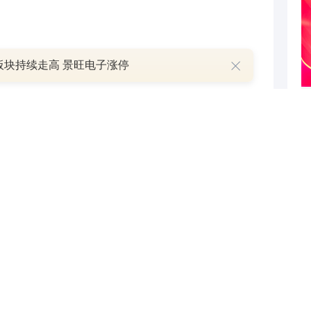
板块持续走高 景旺电子涨停
后，持有标的公司剩余49%股份的三家企业——国之
智能装备合伙企业（有限合伙）（以下简称仁之合合
的业绩补偿债务履约担保。
记者致电三佳科技证券部，询问3年承诺累计实际净利润
0多万元的出资额是否匹配？
协议约定以及监管部门都考虑到了这些问题，公司会