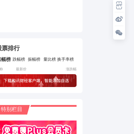
股票排行
涨幅榜
跌幅榜
振幅榜
量比榜
换手率榜
称
最新价
涨跌幅