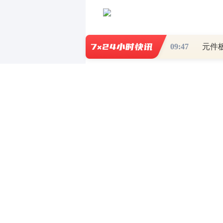
视觉中国图
09:47
元件
根据最新公告，在本次收购完成
星半导体、家之合合伙、合肥仁之合
伙）将把股权悉数质押，为可能出现
6月17日，《每日经济新闻》
不低于6000万元与质押股权对应60
三佳科技证券部工作人员表示，