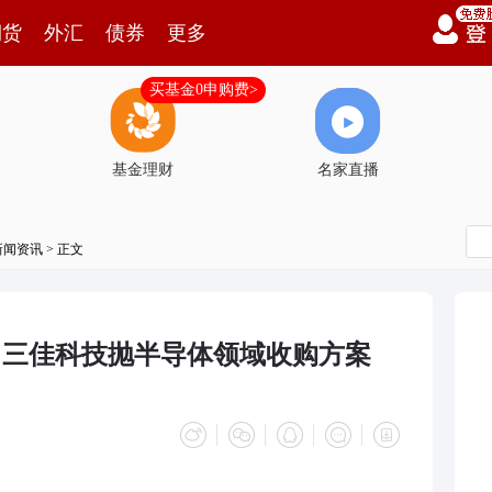
期货
外汇
债券
更多
买基金0申购费>
基金理财
名家直播
新闻资讯
> 正文
！ 三佳科技抛半导体领域收购方案