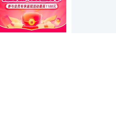
和讯特稿
和讯信息李景峰：今天要回调？注
意这个信号！
和讯信息李聪：市场反弹周期将得