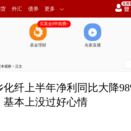
期货
外汇
债券
更多
买基金0申购费>
基金理财
名家直播
资本观察
> 正文
化纤上半年净利同比大降9
：基本上没过好心情