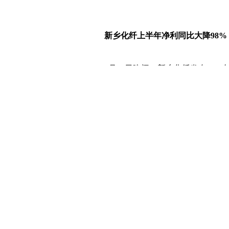
新乡化纤上半年净利同比大降98%
8月11日晚间，新乡化纤发布2022年半
亿元，同比下降3.84%，归属于上市公司
98.72%，每股收益为0.0064元。