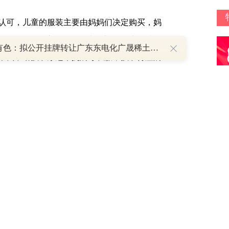
认可，儿童的服装主要由妈妈们决定购买，妈
，现在如果一件衣服里面因为添加了一些物质而
中稀有色：拟公开挂牌转让广东东电化广晟稀土高新材料有限公司37%股权
果我不给孩子穿这个抗病毒衣服，孩子得痘病
了抗病毒的衣服，我孩子会不会因此受到其它
的衣服，至少在短时间内，并不太容易获得妈
们关心的痛点，希望抗病毒面料像抗新冠药那
和
？因为安奈儿本身在深圳，“说服”一个校服协