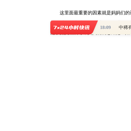
这里面最重要的因素就是妈妈们的
妈们时下最青睐的词语叫做“无添加”
18:09
能够抵抗痘病毒，妈妈们的思路是：如
毒的概率是多少，同时因为我给孩子穿
的健康伤害？
所以本栏认为，使用了抗病毒面料
妈们的认可。
所以，抗病毒面料并没有解决妈妈
样出现业绩短期暴增并不现实。
为什么安奈儿首选深圳的校服市场