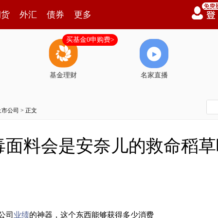
期货
外汇
债券
更多
买基金0申购费>
基金理财
名家直播
上市公司
> 正文
毒面料会是安奈儿的救命稻草
公司
业绩
的神器，这个东西能够获得多少消费