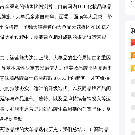
占全渠道的销售比例测算，目前国内TOP 化妆品单品
部品牌旗下大单品多来自精华、面霜、面膜等大品类，价
元左右两个价格带。单独天猫渠道的大单品天花板约在10 亿左
做大的过程中，需要建立相对成熟的多渠道运营能
，运营能力决定上限。大单品的生命周期由多重因
位等基本属性决定其发展潜力。但美妆品牌平均复购率
，这意味着品牌每年仍需获取50%以上的新客，才可维持
4
点的持续夯实、适时的升级迭代、以及同品牌产品间
5
延续与产品迭代、连带、以及品牌持续营销投入等运
6
看，毛利率通常是判断品牌生命周期的前置指标，复
指标相对后验。
7
妆品牌的大单品迭代历史，我们总结：1）高端品
8