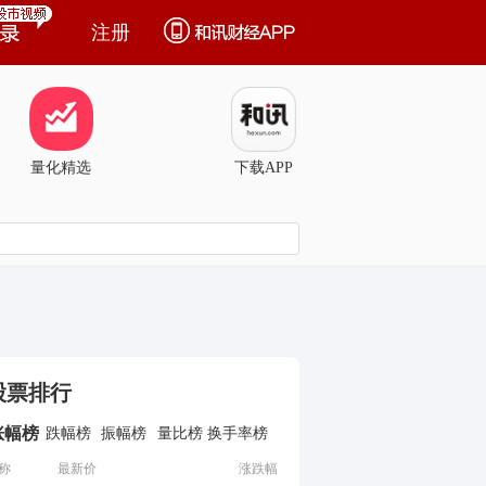
注册
量化精选
下载APP
股票排行
涨幅榜
跌幅榜
振幅榜
量比榜
换手率榜
称
最新价
涨跌幅