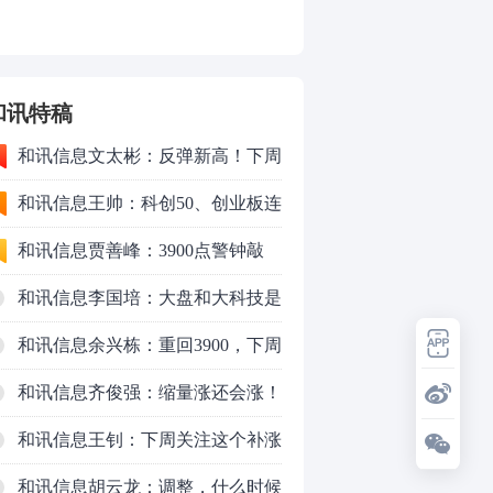
和讯特稿
和讯信息文太彬：反弹新高！下周
行情怎么走？
和讯信息王帅：科创50、创业板连
续反弹之后，重要防守线已出现
和讯信息贾善峰：3900点警钟敲
响，主力正在暗中布局！
和讯信息李国培：大盘和大科技是
反转？还是反弹？
和讯信息余兴栋：重回3900，下周
稳了吗？
和讯信息齐俊强：缩量涨还会涨！
和讯信息王钊：下周关注这个补涨
机会
和讯信息胡云龙：调整，什么时候