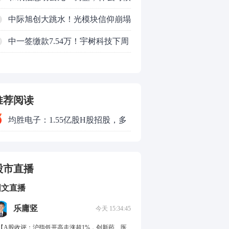
来
中际旭创大跳水！光模块信仰崩塌
了？
中一签缴款7.54万！宇树科技下周
0
一打新，A股机器人"朋友圈"全曝
光
推荐阅读
均胜电子：1.55亿股H股招股，多
领域发展势头好
股市直播
图文直播
乐庸竖
今天 15:34:45
.【A股收评：沪指低开高走涨超1%，创新药、医