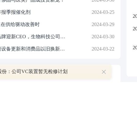
凯
跟
年报季报催化剂
2024-03-25
2
处在供给驱动改善时
2024-03-29
2
化妆品行业新规出台，奢华护肤品牌迎新CEO，生物科技公司营收五连增！
2024-03-30
2
医药生物行业研究：《推动大规模设备更新和消费品以旧换新行动方案》发布 院内设备更新有望提速
2024-03-22
股份：公司VC装置暂无检修计划
P
叠加估值修复预期 主力逆势抄底一只中药龙头股
16 07:29
簧没坏，只是暂时被压住
8:13