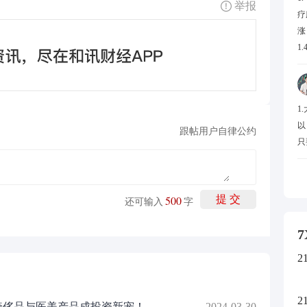
举报
疗
涨
1
5
放
材
1
化
以
戏
跟帖用户自律公约
只
创
赛
停
1
500
提 交
还可输入
字
科
停
7
幅
2
停
居
达
2
奢侈品与医美产品成投资新宠！
2024-03-30