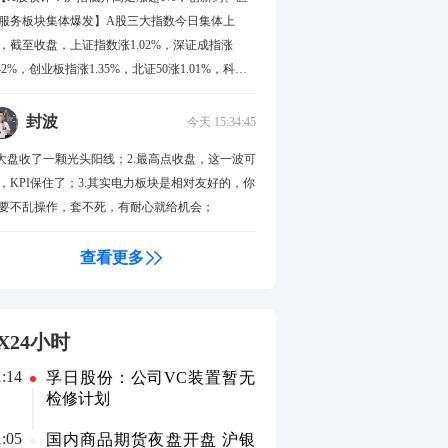
服务板块集体爆发】A股三大指数今日集体上
，截至收盘，上证指数涨1.02%，深证成指涨
.42%，创业板指涨1.35%，北证50涨1.01%，科创
0指数涨2.51%。全市场成交额26834亿元，较上日
量1359亿元，全市场超2800只个股上涨。板块题
封波
今天 15:34:45
上，医疗服务、元件、创新药、PCB概念、电子
.大盘收了一颗光头阳线；2.最高点收盘，这一波可
学品板块涨幅居前；数字货币、软件开发、游
，KPI保住了；3.其实电力板块是相对友好的，你
、数据安全、移动支付板块跌幅居前。盘面上，
要不乱操作，套不死，有耐心就给机会；
新药板块低开高走，持续爆发，博腾股份、百普
斯、瑞康医药、哈三联、百花医药等十余股涨
查看更多
，药石科技、皓元医药、华兰医药等十余股涨超
0%。PCB概念板块亦表现强势，一博科技、宝鼎
技、景旺电子、生益电子、红板科技等十余股涨
，胜宏科技、南亚新材、中富电路、铜冠铜箔涨
X24小时
居前。电子化学品板块震荡走高，方邦股份涨
1:14
孚日股份：公司VC装置暂无
，唯特偶、莱特广电、天承科技、宏昌电子涨幅
检修计划
前。数字货币板块表现低迷，吉大正元、高伟
、天融信跌幅居前。游戏板块回调，大晟文化、
1:05
国内商品期货夜盘开盘 沪银