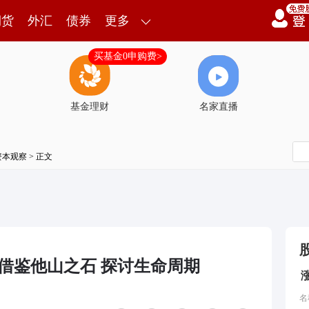
期货
外汇
债券
更多
买基金0申购费>
基金理财
名家直播
资本观察
> 正文
借鉴他山之石 探讨生命周期
名