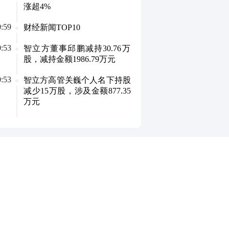
撒文化盘中跌停，盛天网络、中青宝、电魂网络
涨超4%
跌。；2.稳了稳了；3.今天就聊到这吧，下周见；
0:59
财经新闻TOP10
0:53
智立方董事邱鹏减持30.76万
股，减持金额1986.79万元
0:53
智立方高管关巍个人名下持股
减少15万股，涉及金额877.35
万元