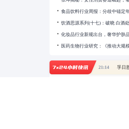
食品饮料行业周报：分歧中锚定
饮酒思源系列(十七)：破晓 白酒
21:14
孚日
财道头条
财经热点尽在和讯财经AP
重磅利好刺激
秦蠡论股专栏 07-
【日报】弹
脱水君 07-15 0