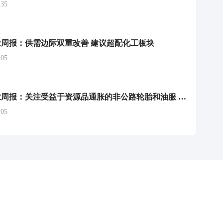
35
周报：供需边际双重改善 建议超配化工板块
05
基础化工行业周报：关注受益于资源品通胀的非公路轮胎和油服 及通胀扩散品种化肥和农药
05
举报/投诉/意见反馈
-
联系我们
-
关于我们
-
广告服务
话：010-65880240 客服电话：010-85650688 传真：010-85650844 邮箱：yhts#
讯网 北京和讯在线信息咨询服务有限公司所载文章、数据仅供参考，投资有风险，选