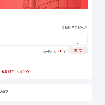
跟帖用户自律公约
500
提 交
还可输入
字
查看剩下
100
条评论
疑解惑