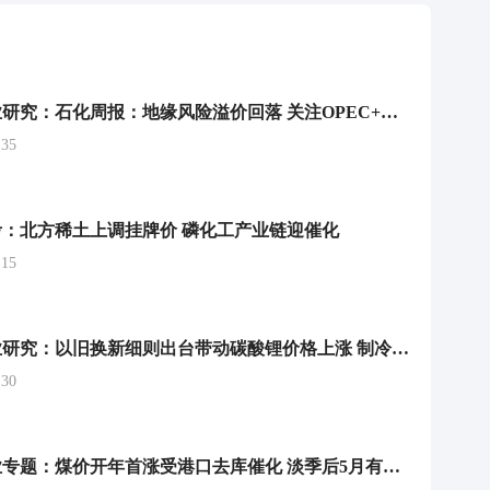
能源开采行业研究：石化周报：地缘风险溢价回落 关注OPEC+减产情况
35
：北方稀土上调挂牌价 磷化工产业链迎催化
15
基础化工行业研究：以旧换新细则出台带动碳酸锂价格上涨 制冷剂延续强势
30
公用事业行业专题：煤价开年首涨受港口去库催化 淡季后5月有望小幅回调