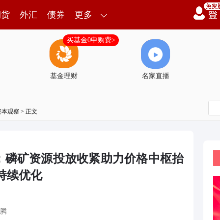
期货
外汇
债券
更多
买基金0申购费>
基金理财
名家直播
资本观察
> 正文
：磷矿资源投放收紧助力价格中枢抬
持续优化
腾