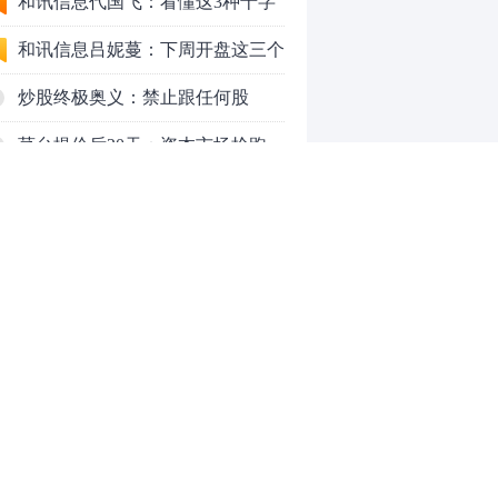
应对方案
和讯信息代国飞：看懂这3种十字
星k线形态
和讯信息吕妮蔓：下周开盘这三个
方向，还有仓位的朋友一定要拿稳
炒股终极奥义：禁止跟任何股
了
票“谈恋爱”
茅台提价后20天：资本市场抢跑，
磨底属于现实
全球AI股集体重估，A股为何调整
更深，却率先反弹？
上海警方成功侦破一起金融领域非
法代理维权敲诈勒索案件
和讯信息文太彬：反弹新高！下周
行情怎么走？
和讯信息王帅：科创50、创业板连
续反弹之后，重要防守线已出现
和讯信息贾善峰：3900点警钟敲
0
响，主力正在暗中布局！