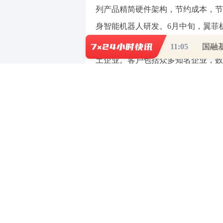
列产品精简硬件架构，节约成本，节拍
身智能机器人研发。6月中旬，翼菲
研发中心。 以2024年收入计，翼
11:05
国融
土企业。客户包括众多知名企业，数量
引明星投资机构。最后一轮融资后，公司估
稳健增长，分别为1.62亿、2.01亿、2.
元。近三年研发开支占营收比例分别为21
获271项授权专利。其业务覆盖全球二
年营收9.5%。
本文由 AI 算法生成，仅作参考，不涉
（责任编辑：张晓波 ）