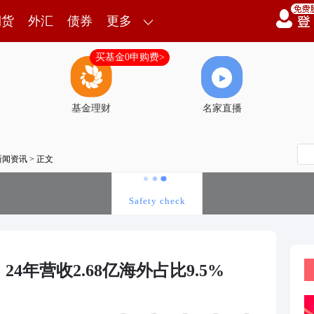
期货
外汇
债券
更多
买基金0申购费>
基金理财
名家直播
新闻资讯
> 正文
4年营收2.68亿海外占比9.5%