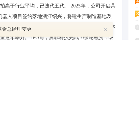
高于行业平均，已迭代五代。 2025年，公司开启具
机器人项目签约落地浙江绍兴，将建生产制造基地及
菲科技是中国轻工行业工业机器人供应商中排名第五的本
4
基金总经理变更
逐年攀升。 IPO前，翼菲科技完成10余轮融资，吸
5
值达36.04亿元。 2022 - 2024年，翼菲科技营收
6
68亿元；净亏损分别为5755.3万、1.11亿、7149.5万
7
.1%、16.5%、14.4%。 截至发稿，翼菲科技累计
十余国家和地区，2024年海外收入2550万元，占当
8
9
1
投资建议，使用风险自担