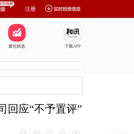
注册
量化精选
下载APP
司回应“不予置评”