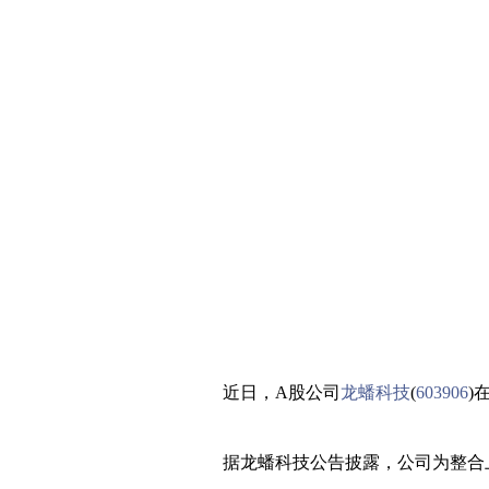
近日，A股公司
龙蟠科技
(
603906
)
据龙蟠科技公告披露，公司为整合上