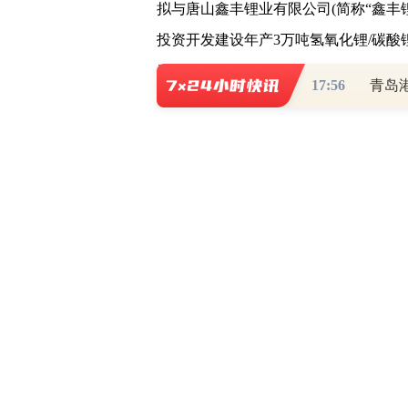
拟与唐山鑫丰锂业有限公司(简称“鑫丰
投资开发建设年产3万吨氢氧化锂/碳
目。
17:56
青岛
合资公司设立时的注册资本为人民币2.
资，持有合资公司49%的股权。
公告显示，本次项目由鑫丰锂业负责
工作，包括该项目的规划、设计、报批
于2023年6月底实现投产。
表面上看，此次合作可谓是“强强联
技的过程中，发现了几处有意思的地方