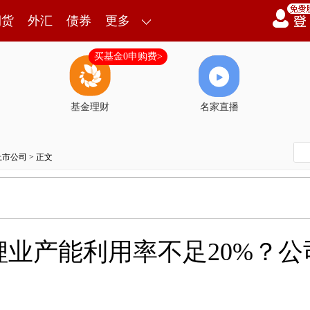
期货
外汇
债券
更多
买基金0申购费>
基金理财
名家直播
上市公司
> 正文
业产能利用率不足20%？公