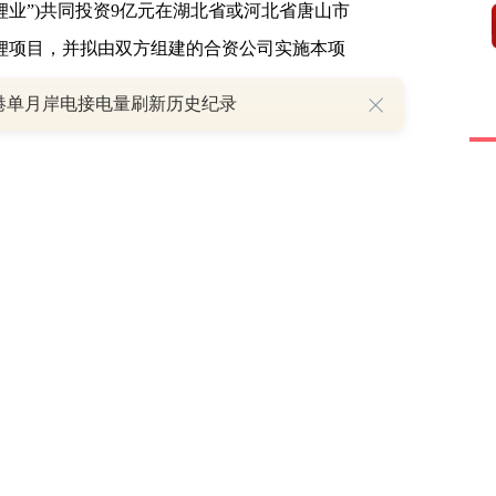
锂业”)共同投资9亿元在湖北省或河北省唐山市
酸锂项目，并拟由双方组建的合资公司实施本项
港单月岸电接电量刷新历史纪录
88亿元，龙蟠科技拟以1.41亿元人民币出
协调合资公司办理本项目的全面建设与生产
等手续，以及项目建设、安装、调试等，计划
合”。但作者细看两者的资料与在调研龙蟠科
。