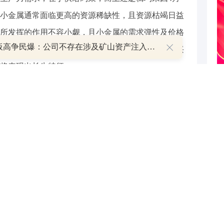
小金属通常面临更高的资源稀缺性，且资源枯竭日益
所发挥的作用不容小觑，且小金属的需求弹性及价格
8天7板高争民爆：公司不存在涉及矿山资产注入和重大资产重组的具体计划
金属板块权益端的超额收益同样有望更大，由于新兴
将表现出长牛特征。
，钼约7倍，铀约4倍，看本质：底层逻辑是“产业巨变
和价格高度或将是历史级别的，锑锡钨钼等为近期表现
益。
现大幅度上涨，锑钨创下历史新高
价11.80万元/吨，较年初8.45万元/吨上涨39.6%;