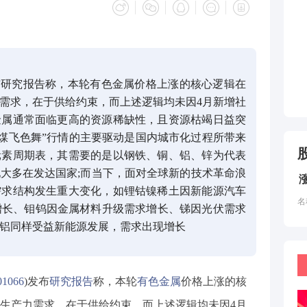
布研究报告称，本轮有色金属价格上涨的核心逻辑在
需求，在于供给约束，而上述逻辑均未因4月新增社
金属通常面临更高的资源稀缺性，且资源枯竭日益突
年“煤飞色舞”行情的主要驱动是国内城市化过程所带来
元素周期表，其需要的是以钢铁、铜、铝、锌为代表
大多在发达国家;而当下，面对全球新的技术革命浪
需求结构发生重大变化，如锂钴镍稀土因新能源汽车
名
增长、钼钨因金属材料升级需求增长、锑因光伏需求
铝同样受益新能源发展，需求出现增长
01066
)发布
研究报告
称，本轮
有色金属
价格上涨的核
生产力需求，在于供给约束，而上述逻辑均未因4月