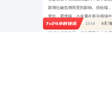
新增社融负增而受到影响。供给端，
突出。需求端，小金属在新兴领域中
23:14
弹性更甚于基本金属，由此带来的小
领域的持续发展，供给受限的小金属
透过现象：锂最高涨幅约13倍
+供给刚性”共同驱动，需求持续性
最强的几个小金属，相关标的显著受
事件：
锑锡钨钼等小金属价格出
根据我的钢铁，5月13日，1#锑锭报