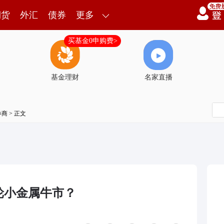
期货
外汇
债券
更多
买基金0申购费>
基金理财
名家直播
券商
> 正文
轮小金属牛市？