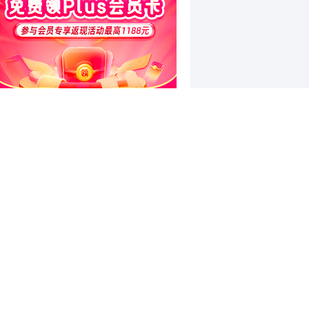
和讯特稿
和讯信息文太彬：反弹新高！下周