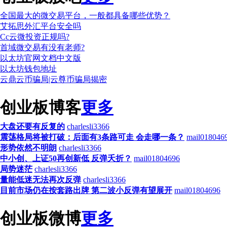
全国最大的微交易平台，一般都具备哪些优势？
艾拓思外汇平台安全吗
Cc云微投资正规吗?
首域微交易有没有老师?
以太坊官网文档中文版
以太坊钱包地址
云鼎云币骗局|云尊币骗局揭密
创业板博客
更多
大盘还要有反复的
charlesli3366
震荡格局将被打破：后面有3条路可走 会走哪一条？
mail018046
形势依然不明朗
charlesli3366
中小创、上证50再创新低 反弹夭折？
mail01804696
局势迷茫
charlesli3366
量能低迷无法再次反弹
charlesli3366
目前市场仍在按套路出牌 第二波小反弹有望展开
mail01804696
创业板微博
更多