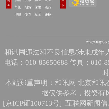
频
交
道
易
外汇
期货
保险
银行
理财
债券
互金
评论
举报/投诉/意见反
和讯网违法和不良信息/涉未成年人有害
电话：010-85650688 传真：010-856
时
本站郑重声明：和讯网 北京和讯
据仅供参考，投资有
[
京ICP证100713号
]
互联网新闻信