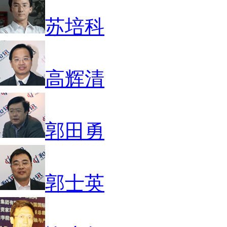
苏培科
高辉清
郭田勇
郭士英