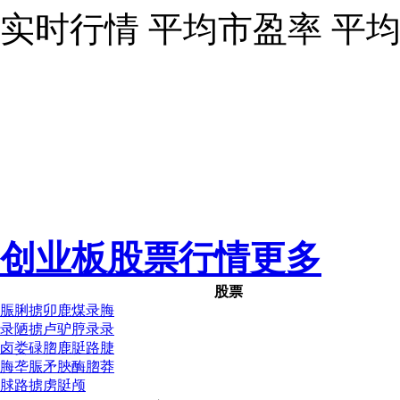
实时行情
平均市盈率
平
创业板股票行情
更多
股票
脤脷掳卯鹿煤录脢
录陋掳卢驴脝录录
卤娄碌脗鹿脡路脻
脢垄脤矛脥酶脗莽
脙路掳虏脡颅