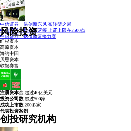
中信证券：借创新东风 布转型之局
风险投资
中信证券：机会看蓝筹 上证上限在2500点
中信证券：估值修复接力赛
红杉资本
高原资本
海纳中国
贝恩资本
软银赛富
注册资本金
超过40亿美元
投资公司数
超过500家
成功上市数
200多家
代表投资案例
创投研究机构
红杉资本中国基金(Sequoia Capital China)成功投资案例：
奇虎 UUSee Aisa Media 卓胜 亚申科技 卓越 文思创新 大众点