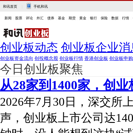
和讯首页
|
手机和讯
新闻
|
股票
|
评论
|
外汇
|
债券
|
基金
|
期货
|
黄金
|
银行
|
保险
|
数据
|
行情
|
创业板动态
创业板企业消
创业板资金流向
创投概念股
创业板行情
香港创业板
创业板申购
今日创业板聚焦
从28家到1400家，创
2026年7月30日，深交
声，创业板上市公司达140