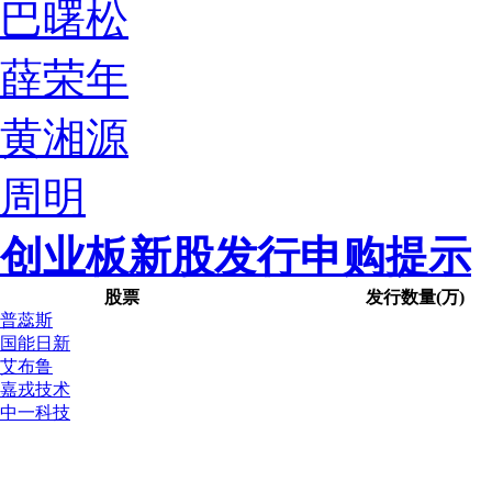
巴曙松
薛荣年
黄湘源
周明
创业板新股发行申购提示
股票
发行数量(万)
普蕊斯
国能日新
艾布鲁
嘉戎技术
中一科技