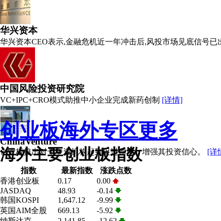
华兴资本
注册资本金
30亿美元
华兴资本CEO表示,金融危机近一年冲击后,风投市场见底信号
投资公司数
192家
成功上市数
81家
代表投资案例
史泰博(Staples） Lycos Sybase Ask Jeeves(现Ask.com) 露露柠檬(Lulul
Quigo FastClick
中国风险投资研究院
VC+IPC+CRO模式助推中小企业完成新药创制
[详情]
创业板海外专区
更多
注册资本金
1亿-3亿美元
投资公司数
未知
ChinaVenture
成功上市数
未知
海外主要创业板指数
创业板推出对于中资机构起到促进作用，增强其投资信心。
[详
代表投资案例
乡村基 巨人教育 500万 征途网络 佳美口腔
指数
最新指数
涨跌点数
杨智方舟 环众文化 天盛传媒 保利博纳
香港创业板
0.17
0.00
重庆小天鹅 至尊租车
JASDAQ
48.93
-0.14
韩国KOSPI
1,647.12
-9.99
英国AIM全股
669.13
-5.92
纳斯达克
2,141.85
-12.62