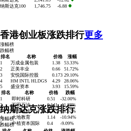
纳斯达克100
1,746.75
-6.88
注册资本金
超过500亿美元
投资公司数
超过250家
成功上市数
未知
代表投资案例
香港创业板涨跌排行
更多
SunGard Data Systems, NXP, Sensata Technologies, FCI, Sun Telep
涨幅榜
跌幅榜
排名
名称
价格
涨幅
目前投资资金
近20亿美元
1
万成金属包装
1.38
53.33%
投资公司数
未知
2
正美丰业
0.66
51.72%
成功上市数
未知
3
安悦国际控股
0.173
29.10%
代表投资案例
4
HM INTL HLDGS
4.29
28.06%
投资领域：投资领域: 科技 电信 媒体 传统行业
5
盛业资本
3.93
15.59%
盛大网络 完美时空 58同城 青牛软件 天融信 橡果国际 银联商务
排名
名称
价格
跌幅
1
即时科研
0.51
-32.00%
2
百田石油
0.141
-11.88%
纳斯达克涨跌排行
3
辰罡科技
0.265
-11.67%
4
大地教育
1.14
-10.94%
涨幅榜
5
中植资本国际
0.4
-9.09%
跌幅榜
排名
名称
价格
涨跌幅